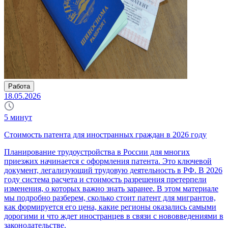
Работа
18.05.2026
5
минут
Стоимость патента для иностранных граждан в 2026 году
Планирование трудоустройства в России для многих
приезжих начинается с оформления патента. Это ключевой
документ, легализующий трудовую деятельность в РФ. В 2026
году система расчета и стоимость разрешения претерпели
изменения, о которых важно знать заранее. В этом материале
мы подробно разберем, сколько стоит патент для мигрантов,
как формируется его цена, какие регионы оказались самыми
дорогими и что ждет иностранцев в связи с нововведениями в
законодательстве.