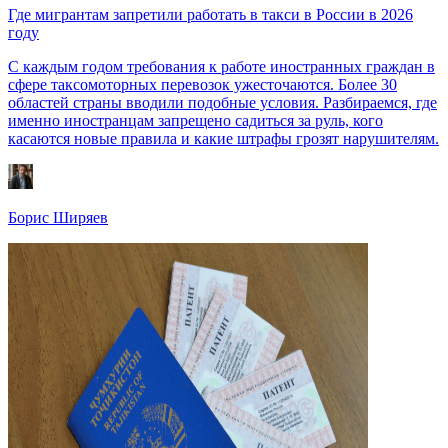
Где мигрантам запретили работать в такси в России в 2026
году
С каждым годом требования к работе иностранных граждан в
сфере таксомоторных перевозок ужесточаются. Более 30
областей страны вводили подобные условия. Разбираемся, где
именно иностранцам запрещено садиться за руль, кого
касаются новые правила и какие штрафы грозят нарушителям.
Борис Ширяев