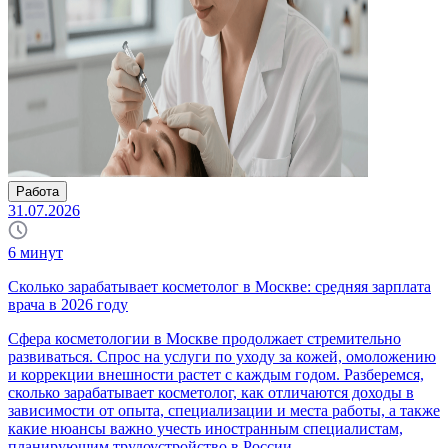
Работа
31.07.2026
6
минут
Сколько зарабатывает косметолог в Москве: средняя зарплата
врача в 2026 году
Сфера косметологии в Москве продолжает стремительно
развиваться. Спрос на услуги по уходу за кожей, омоложению
и коррекции внешности растет с каждым годом. Разберемся,
сколько зарабатывает косметолог, как отличаются доходы в
зависимости от опыта, специализации и места работы, а также
какие нюансы важно учесть иностранным специалистам,
планирующим трудоустройство в России.