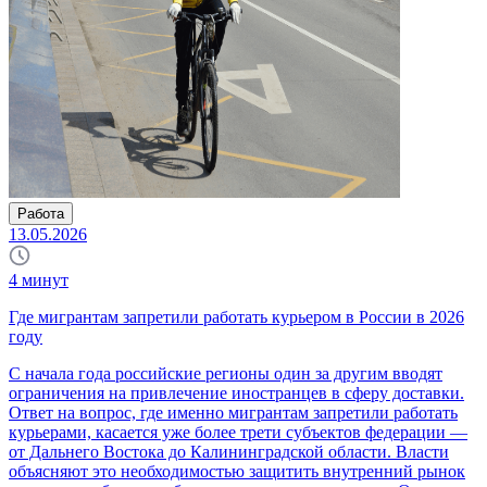
Работа
13.05.2026
4
минут
Где мигрантам запретили работать курьером в России в 2026
году
С начала года российские регионы один за другим вводят
ограничения на привлечение иностранцев в сферу доставки.
Ответ на вопрос, где именно мигрантам запретили работать
курьерами, касается уже более трети субъектов федерации —
от Дальнего Востока до Калининградской области. Власти
объясняют это необходимостью защитить внутренний рынок