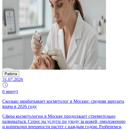
Работа
31.07.2026
6
минут
Сколько зарабатывает косметолог в Москве: средняя зарплата
врача в 2026 году
Сфера косметологии в Москве продолжает стремительно
развиваться. Спрос на услуги по уходу за кожей, омоложению
и коррекции внешности растет с каждым годом. Разберемся,