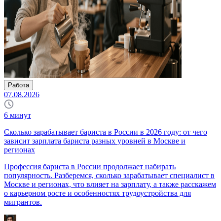
Работа
07.08.2026
6
минут
Сколько зарабатывает бариста в России в 2026 году: от чего
зависит зарплата бариста разных уровней в Москве и
регионах
Профессия бариста в России продолжает набирать
популярность. Разберемся, сколько зарабатывает специалист в
Москве и регионах, что влияет на зарплату, а также расскажем
о карьерном росте и особенностях трудоустройства для
мигрантов.