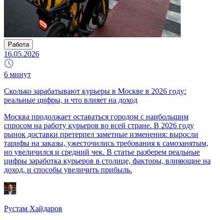
Работа
16.05.2026
6
минут
Сколько зарабатывают курьеры в Москве в 2026 году:
реальные цифры, и что влияет на доход
Москва продолжает оставаться городом с наибольшим
спросом на работу курьеров во всей стране. В 2026 году
рынок доставки претерпел заметные изменения: выросли
тарифы на заказы, ужесточились требования к самозанятым,
но увеличился и средний чек. В статье разберем реальные
цифры заработка курьеров в столице, факторы, влияющие на
доход, и способы увеличить прибыль.
Рустам Хайдаров