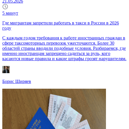
21.05.2026
5
минут
Где мигрантам запретили работать в такси в России в 2026
году
С каждым годом требования к работе иностранных граждан в
сфере таксомоторных перевозок ужесточаются. Более 30
областей страны вводили подобные условия. Разбираемся, где
именно иностранцам запрещено садиться за руль, кого
касаются новые правила и какие штрафы грозят нарушителям.
Борис Ширяев