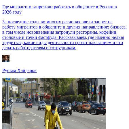
Где мигрантам запретили работать в общепите в России в
2026 году
За последние годы во многих регионах ввели запрет на
работу мигрантов в общепите и других направлениях бизнеса,
в том числе нововведения затронули рестораны, кофейни,
столовые и точки фастфуда. Рассказываем, где именно нельзя
трудиться, какие виды деятельности грозят наказанием и что
делать работодателям и сотрудникам.
Рустам Хайдаров