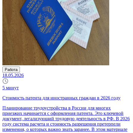
Работа
18.05.2026
5
минут
Стоимость патента для иностранных граждан в 2026 году
Планирование трудоустройства в России для многих
приезжих начинается с оформления патента. Это ключевой
документ, легализующий трудовую деятельность в РФ. В 2026
году система расчета и стоимость разрешения претерпели
изменения, о которых важно знать заранее. В этом материале