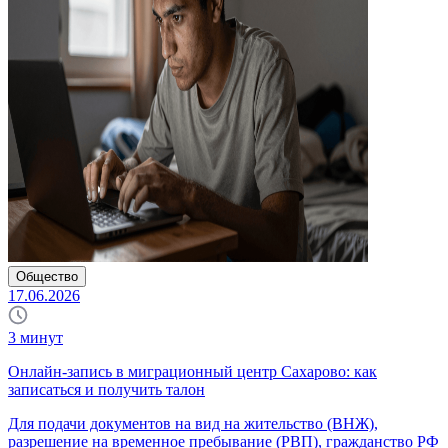
Общество
17.06.2026
3
минут
Онлайн-запись в миграционный центр Сахарово: как
записаться и получить талон
Для подачи документов на вид на жительство (ВНЖ),
разрешение на временное пребывание (РВП), гражданство РФ