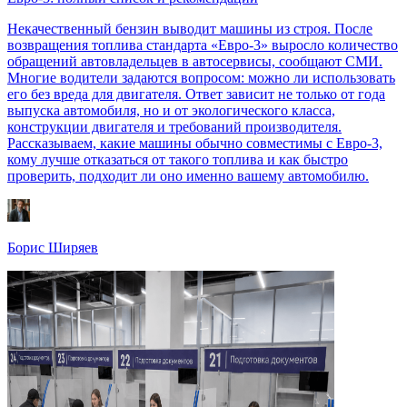
Некачественный бензин выводит машины из строя. После
возвращения топлива стандарта «Евро-3» выросло количество
обращений автовладельцев в автосервисы, сообщают СМИ.
Многие водители задаются вопросом: можно ли использовать
его без вреда для двигателя. Ответ зависит не только от года
выпуска автомобиля, но и от экологического класса,
конструкции двигателя и требований производителя.
Рассказываем, какие машины обычно совместимы с Евро-3,
кому лучше отказаться от такого топлива и как быстро
проверить, подходит ли оно именно вашему автомобилю.
Борис Ширяев