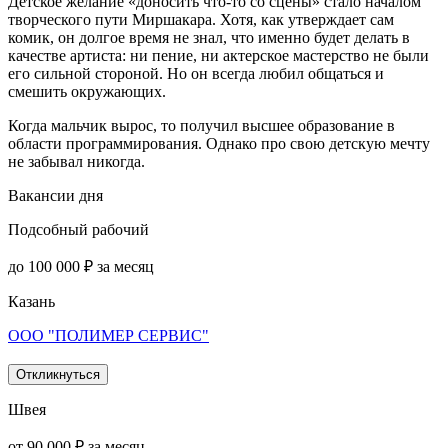
Детское желание «доносить что-то со сцены» стало началом
творческого пути Миршакара. Хотя, как утверждает сам
комик, он долгое время не знал, что именно будет делать в
качестве артиста: ни пение, ни актерское мастерство не были
его сильной стороной. Но он всегда любил общаться и
смешить окружающих.
Когда мальчик вырос, то получил высшее образование в
области программирования. Однако про свою детскую мечту
не забывал никогда.
Вакансии дня
Подсобный рабочий
до 100 000 ₽ за месяц
Казань
ООО "ПОЛИМЕР СЕРВИС"
Откликнуться
Швея
от 90 000 ₽ за месяц