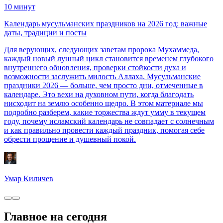
10
минут
Календарь мусульманских праздников на 2026 год: важные
даты, традиции и посты
Для верующих, следующих заветам пророка Мухаммеда,
каждый новый лунный цикл становится временем глубокого
внутреннего обновления, проверки стойкости духа и
возможности заслужить милость Аллаха. Мусульманские
праздники 2026 — больше, чем просто дни, отмеченные в
календаре. Это вехи на духовном пути, когда благодать
нисходит на землю особенно щедро. В этом материале мы
подробно разберем, какие торжества ждут умму в текущем
году, почему исламский календарь не совпадает с солнечным
и как правильно провести каждый праздник, помогая себе
обрести прощение и душевный покой.
Умар Киличев
Главное на сегодня