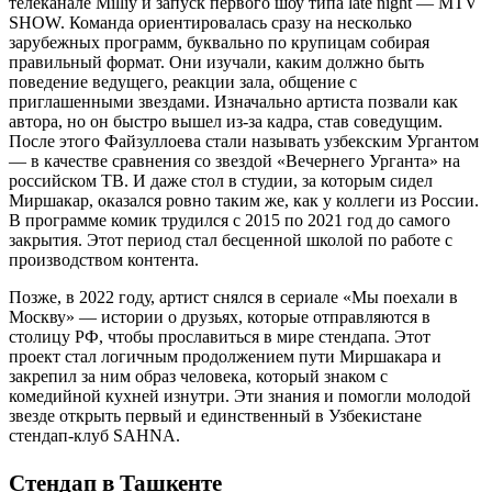
телеканале Milliy и запуск первого шоу типа late night — MTV
SHOW. Команда ориентировалась сразу на несколько
зарубежных программ, буквально по крупицам собирая
правильный формат. Они изучали, каким должно быть
поведение ведущего, реакции зала, общение с
приглашенными звездами.​ Изначально артиста позвали как
автора, но он быстро вышел из-за кадра, став соведущим.
После этого Файзуллоева стали называть узбекским Ургантом
— в качестве сравнения со звездой «Вечернего Урганта» на
российском ТВ. И даже стол в студии, за которым сидел
Миршакар, оказался ровно таким же, как у коллеги из России.
В программе комик трудился с 2015 по 2021 год до самого
закрытия. Этот период стал бесценной школой по работе с
производством контента.
Позже, в 2022 году, артист снялся в сериале «Мы поехали в
Москву» — истории о друзьях, которые отправляются в
столицу РФ, чтобы прославиться в мире стендапа. Этот
проект стал логичным продолжением пути Миршакара и
закрепил за ним образ человека, который знаком с
комедийной кухней изнутри.​ Эти знания и помогли молодой
звезде открыть первый и единственный в Узбекистане
стендап-клуб SAHNA.
Стендап в Ташкенте