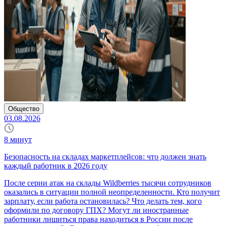
Общество
03.08.2026
8
минут
Безопасность на складах маркетплейсов: что должен знать
каждый работник в 2026 году
После серии атак на склады Wildberries тысячи сотрудников
оказались в ситуации полной неопределенности. Кто получит
зарплату, если работа остановилась? Что делать тем, кого
оформили по договору ГПХ? Могут ли иностранные
работники лишиться права находиться в России после