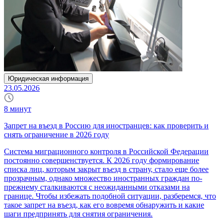
Юридическая информация
23.05.2026
8
минут
Запрет на въезд в Россию для иностранцев: как проверить и
снять ограничение в 2026 году
Система миграционного контроля в Российской Федерации
постоянно совершенствуется. К 2026 году формирование
списка лиц, которым закрыт въезд в страну, стало еще более
прозрачным, однако множество иностранных граждан по-
прежнему сталкиваются с неожиданными отказами на
границе. Чтобы избежать подобной ситуации, разберемся, что
такое запрет на въезд, как его вовремя обнаружить и какие
шаги предпринять для снятия ограничения.