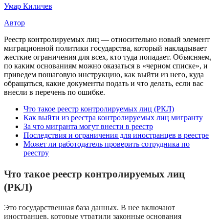
Умар Киличев
Автор
Реестр контролируемых лиц — относительно новый элемент
миграционной политики государства, который накладывает
жесткие ограничения для всех, кто туда попадает. Объясняем,
по каким основаниям можно оказаться в «черном списке», и
приведем пошаговую инструкцию, как выйти из него, куда
обращаться, какие документы подать и что делать, если вас
внесли в перечень по ошибке.
Что такое реестр контролируемых лиц (РКЛ)
Как выйти из реестра контролируемых лиц мигранту
За что мигранта могут внести в реестр
Последствия и ограничения для иностранцев в реестре
Может ли работодатель проверить сотрудника по
реестру
Что такое реестр контролируемых лиц
(РКЛ)
Это государственная база данных. В нее включают
иностранцев, которые утратили законные основания