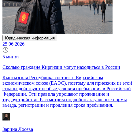
Юридическая информация
25.06.2026
5
минут
Сколько граждане Киргизии могут находиться в России
Кыргызская Республика состоит в Евразийском
экономическом союзе (ЕАЭС), поэтому для приезжих из этой
страны действуют особые условия пребывания в Российской
Федерации. Эти правила упрощают проживание и
трудоустройство. Рассмотрим подробно актуальные нормы
въезда, регистрации и продления срока пребывания.
Зарина Лосева