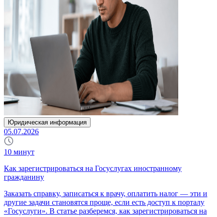
Юридическая информация
05.07.2026
10
минут
Как зарегистрироваться на Госуслугах иностранному
гражданину
Заказать справку, записаться к врачу, оплатить налог — эти и
другие задачи становятся проще, если есть доступ к порталу
«Госуслуги». В статье разберемся, как зарегистрироваться на