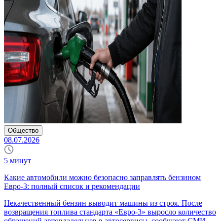
Общество
08.07.2026
5
минут
Какие автомобили можно безопасно заправлять бензином
Евро-3: полный список и рекомендации
Некачественный бензин выводит машины из строя. После
возвращения топлива стандарта «Евро-3» выросло количество
обращений автовладельцев в автосервисы, сообщают СМИ.