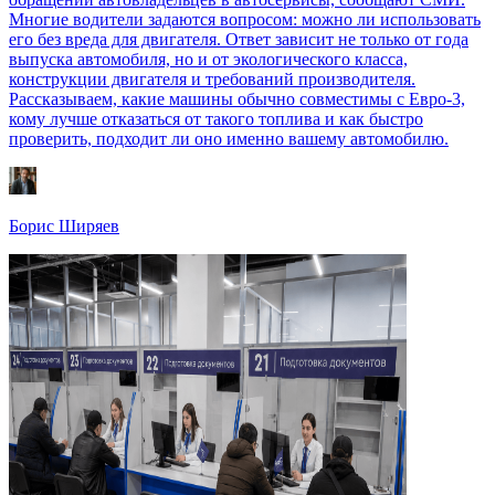
Многие водители задаются вопросом: можно ли использовать
его без вреда для двигателя. Ответ зависит не только от года
выпуска автомобиля, но и от экологического класса,
конструкции двигателя и требований производителя.
Рассказываем, какие машины обычно совместимы с Евро-3,
кому лучше отказаться от такого топлива и как быстро
проверить, подходит ли оно именно вашему автомобилю.
Борис Ширяев