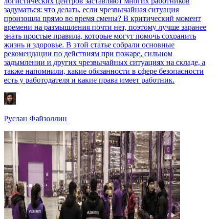
логистических центров заставляют многих работников
задуматься: что делать, если чрезвычайная ситуация
произошла прямо во время смены? В критический момент
времени на размышления почти нет, поэтому лучше заранее
знать простые правила, которые могут помочь сохранить
жизнь и здоровье. В этой статье собрали основные
рекомендации по действиям при пожаре, сильном
задымлении и других чрезвычайных ситуациях на складе, а
также напомнили, какие обязанности в сфере безопасности
есть у работодателя и какие права имеет работник.
Руслан Файзоллин