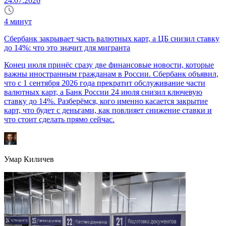
24.07.2026
4
минут
Сбербанк закрывает часть валютных карт, а ЦБ снизил ставку
до 14%: что это значит для мигранта
Конец июля принёс сразу две финансовые новости, которые
важны иностранным гражданам в России. Сбербанк объявил,
что с 1 сентября 2026 года прекратит обслуживание части
валютных карт, а Банк России 24 июля снизил ключевую
ставку до 14%. Разберёмся, кого именно касается закрытие
карт, что будет с деньгами, как повлияет снижение ставки и
что стоит сделать прямо сейчас.
Умар Киличев