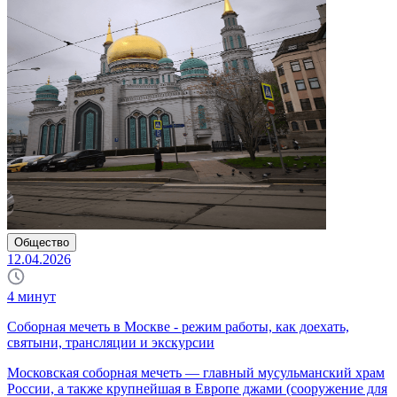
Общество
12.04.2026
4
минут
Соборная мечеть в Москве - режим работы, как доехать,
святыни, трансляции и экскурсии
Московская соборная мечеть — главный мусульманский храм
России, а также крупнейшая в Европе джами (сооружение для