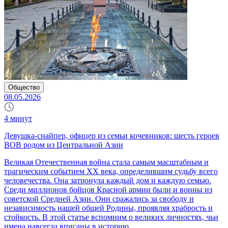
Общество
08.05.2026
4
минут
Девушка-снайпер, офицер из семьи кочевников: шесть героев
ВОВ родом из Центральной Азии
Великая Отечественная война стала самым масштабным и
трагическим событием XX века, определившим судьбу всего
человечества. Она затронула каждый дом и каждую семью.
Среди миллионов бойцов Красной армии были и воины из
советской Средней Азии. Они сражались за свободу и
независимость нашей общей Родины, проявляя храбрость и
стойкость. В этой статье вспомним о великих личностях, чьи
имена навсегда вписаны в историю.