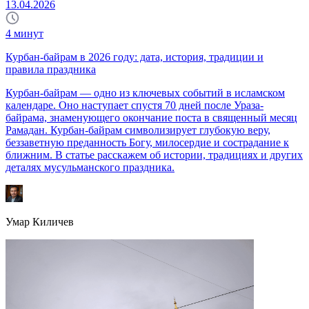
13.04.2026
4
минут
Курбан-байрам в 2026 году: дата, история, традиции и
правила праздника
Курбан-байрам — одно из ключевых событий в исламском
календаре. Оно наступает спустя 70 дней после Ураза-
байрама, знаменующего окончание поста в священный месяц
Рамадан. Курбан-байрам символизирует глубокую веру,
беззаветную преданность Богу, милосердие и сострадание к
ближним. В статье расскажем об истории, традициях и других
деталях мусульманского праздника.
Умар Киличев