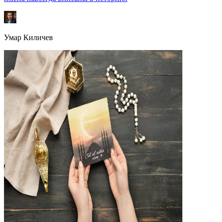
Умар Киличев