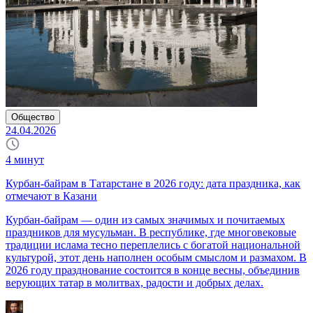
Общество
24.04.2026
4
минут
Курбан-байрам в Татарстане в 2026 году: дата праздника, как
отмечают в Казани
Курбан-байрам — один из самых значимых и почитаемых
праздников для мусульман. В республике, где многовековые
традиции ислама тесно переплелись с богатой национальной
культурой, этот день наполнен особым смыслом и размахом. В
2026 году празднование состоится в конце весны, объединив
верующих татар в молитвах, радости и добрых делах.