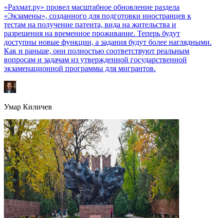
«Рахмат.ру» провел масштабное обновление раздела
«Экзамены», созданного для подготовки иностранцев к
тестам на получение патента, вида на жительства и
разрешения на временное проживание. Теперь будут
доступны новые функции, а задания будут более наглядными.
Как и раньше, они полностью соответствуют реальным
вопросам и задачам из утвержденной государственной
экзаменационной программы для мигрантов.
Умар Киличев