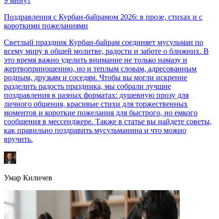
9
минут
Поздравления с Курбан-байрамом 2026: в прозе, стихах и c
короткими пожеланиями
Светлый праздник Курбан-байрам соединяет мусульман по
всему миру в общей молитве, радости и заботе о ближних. В
это время важно уделить внимание не только намазу и
жертвоприношению, но и теплым словам, адресованным
родным, друзьям и соседям. Чтобы вы могли искренне
разделить радость праздника, мы собрали лучшие
поздравления в разных форматах: душевную прозу для
личного общения, красивые стихи для торжественных
моментов и короткие пожелания для быстрого, но емкого
сообщения в мессенджере. Также в статье вы найдете советы,
как правильно поздравить мусульманина и что можно
вручить.
Умар Киличев