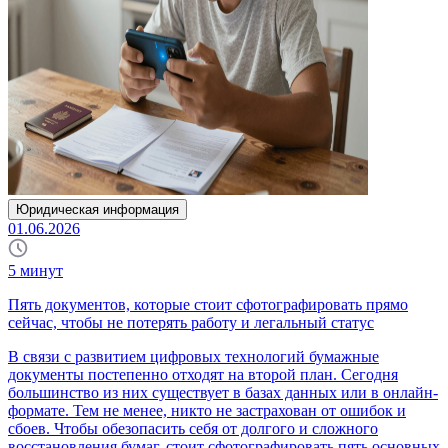
Юридическая информация
01.06.2026
5
минут
Пять документов, которые стоит сфотографировать прямо
сейчас, чтобы не потерять работу и легальный статус
В связи с развитием цифровых технологий бумажные
документы постепенно отходят на второй план. Сегодня
большинство из них существует в базах данных или в онлайн-
формате. Тем не менее, никто не застрахован от ошибок и
сбоев. Чтобы обезопасить себя от долгого и сложного
восстановления бумаг, стоит сфотографировать пять основных