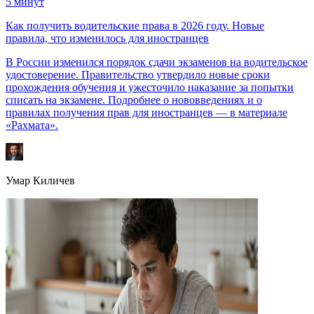
5
минут
Как получить водительские права в 2026 году. Новые
правила, что изменилось для иностранцев
В России изменился порядок сдачи экзаменов на водительское
удостоверение. Правительство утвердило новые сроки
прохождения обучения и ужесточило наказание за попытки
списать на экзамене. Подробнее о нововведениях и о
правилах получения прав для иностранцев — в материале
«Рахмата».
Умар Киличев