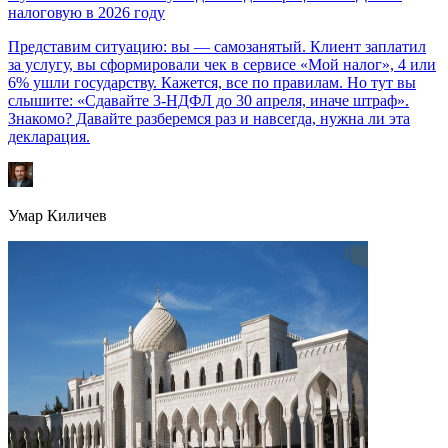
налоговую в 2026 году
Представим ситуацию: вы — самозанятый. Клиент заплатил
за услугу, вы сформировали чек в сервисе «Мой налог», 4 или
6% ушли государству. Кажется, все по правилам. Но тут вы
слышите: «Сдавайте 3-НДФЛ до 30 апреля, иначе штраф».
Знакомо? Давайте разберемся раз и навсегда, нужна ли эта
декларация.
Умар Киличев