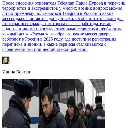
После внесения основателя Telegram Павла Дурова в перечень
террористов и экстремистов у многих возник вопрос: можно
ли по-прежнему пользоваться Telegram в России и какие
мессенджеры остаются доступными. Особенно это важно для
иностранных граждан, которым связь с работодателями,
родственниками и государственными сервисами необходима
каждый день. «Рахмат» разобрался, какие мессенджеры
работают в России в 2026 году, где доступны регистрация,
переписка и звонки, а какие сервисы сталкиваются с
ограничениями или нестабильной работой.
Ирина Ковган