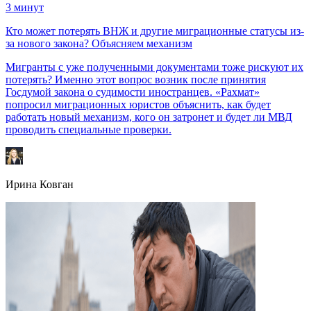
3
минут
Кто может потерять ВНЖ и другие миграционные статусы из-
за нового закона? Объясняем механизм
Мигранты с уже полученными документами тоже рискуют их
потерять? Именно этот вопрос возник после принятия
Госдумой закона о судимости иностранцев. «Рахмат»
попросил миграционных юристов объяснить, как будет
работать новый механизм, кого он затронет и будет ли МВД
проводить специальные проверки.
Ирина Ковган