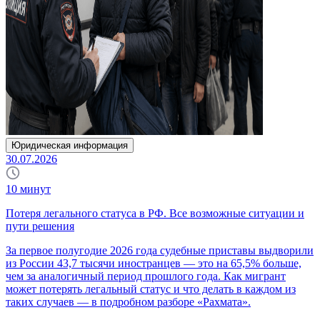
Юридическая информация
30.07.2026
10
минут
Потеря легального статуса в РФ. Все возможные ситуации и
пути решения
За первое полугодие 2026 года судебные приставы выдворили
из России 43,7 тысячи иностранцев — это на 65,5% больше,
чем за аналогичный период прошлого года. Как мигрант
может потерять легальный статус и что делать в каждом из
таких случаев — в подробном разборе «Рахмата».