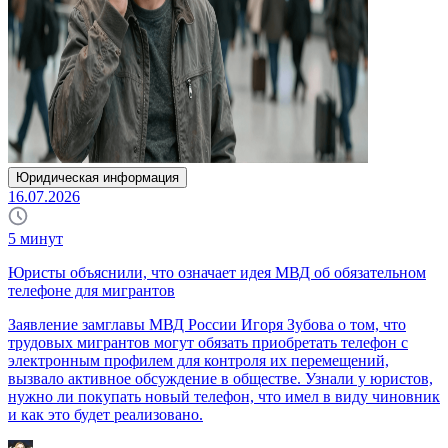
Юридическая информация
16.07.2026
5
минут
Юристы объяснили, что означает идея МВД об обязательном
телефоне для мигрантов
Заявление замглавы МВД России Игоря Зубова о том, что
трудовых мигрантов могут обязать приобретать телефон с
электронным профилем для контроля их перемещений,
вызвало активное обсуждение в обществе. Узнали у юристов,
нужно ли покупать новый телефон, что имел в виду чиновник
и как это будет реализовано.