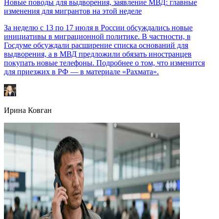
Новые поводы для выдворения, заявление МВД: главные
изменения для мигрантов на этой неделе
За неделю с 13 по 17 июля в России обсуждались новые
инициативы в миграционной политике. В частности, в
Госдуме обсуждали расширение списка оснований для
выдворения, а в МВД предложили обязать иностранцев
покупать новые телефоны. Подробнее о том, что изменится
для приезжих в РФ — в материале «Рахмата».
Ирина Ковган