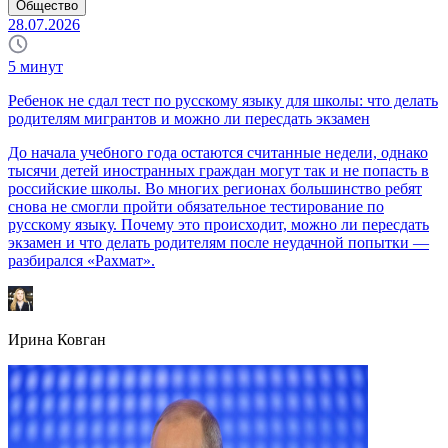
Общество
28.07.2026
5
минут
Ребенок не сдал тест по русскому языку для школы: что делать
родителям мигрантов и можно ли пересдать экзамен
До начала учебного года остаются считанные недели, однако
тысячи детей иностранных граждан могут так и не попасть в
российские школы. Во многих регионах большинство ребят
снова не смогли пройти обязательное тестирование по
русскому языку. Почему это происходит, можно ли пересдать
экзамен и что делать родителям после неудачной попытки —
разбирался «Рахмат».
Ирина Ковган