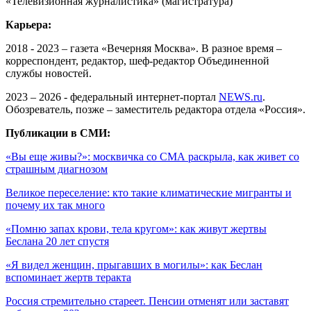
«Телевизионная журналистика» (магистратура)
Карьера:
2018 - 2023 – газета «Вечерняя Москва». В разное время –
корреспондент, редактор, шеф-редактор Объединенной
службы новостей.
2023 – 2026 - федеральный интернет-портал
NEWS.ru
.
Обозреватель, позже – заместитель редактора отдела «Россия».
Публикации в СМИ:
«Вы еще живы?»: москвичка со СМА раскрыла, как живет со
страшным диагнозом
Великое переселение: кто такие климатические мигранты и
почему их так много
«Помню запах крови, тела кругом»: как живут жертвы
Беслана 20 лет спустя
«Я видел женщин, прыгавших в могилы»: как Беслан
вспоминает жертв теракта
Россия стремительно стареет. Пенсии отменят или заставят