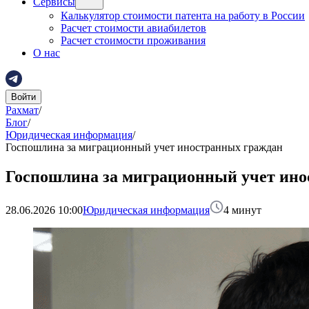
Сервисы
Калькулятор стоимости патента на работу в России
Расчет стоимости авиабилетов
Расчет стоимости проживания
О нас
Войти
Рахмат
/
Блог
/
Юридическая информация
/
Госпошлина за миграционный учет иностранных граждан
Госпошлина за миграционный учет ино
28.06.2026 10:00
Юридическая информация
4
минут