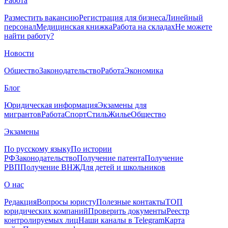
Работа
Разместить вакансию
Регистрация для бизнеса
Линейный
персонал
Медицинская книжка
Работа на складах
Не можете
найти работу?
Новости
Общество
Законодательство
Работа
Экономика
Блог
Юридическая информация
Экзамены для
мигрантов
Работа
Спорт
Стиль
Жилье
Общество
Экзамены
По русскому языку
По истории
РФ
Законодательство
Получение патента
Получение
РВП
Получение ВНЖ
Для детей и школьников
О нас
Редакция
Вопросы юристу
Полезные контакты
ТОП
юридических компаний
Проверить документы
Реестр
контролируемых лиц
Наши каналы в Telegram
Карта