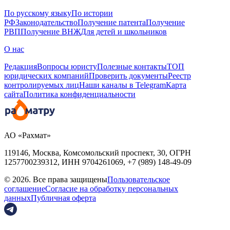
По русскому языку
По истории
РФ
Законодательство
Получение патента
Получение
РВП
Получение ВНЖ
Для детей и школьников
О нас
Редакция
Вопросы юристу
Полезные контакты
ТОП
юридических компаний
Проверить документы
Реестр
контролируемых лиц
Наши каналы в Telegram
Карта
сайта
Политика конфиденциальности
АО «Рахмат»
119146, Москва, Комсомольский проспект, 30,
ОГРН
1257700239312,
ИНН
9704261069, +7 (989) 148-49-09
© 2026. Все права защищены
Пользовательское
соглашение
Согласие на обработку персональных
данных
Публичная оферта