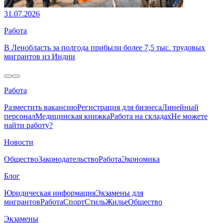
31.07.2026
Работа
В Ленобласть за полгода прибыли более 7,5 тыс. трудовых
мигрантов из Индии
Работа
Разместить вакансию
Регистрация для бизнеса
Линейный
персонал
Медицинская книжка
Работа на складах
Не можете
найти работу?
Новости
Общество
Законодательство
Работа
Экономика
Блог
Юридическая информация
Экзамены для
мигрантов
Работа
Спорт
Стиль
Жилье
Общество
Экзамены