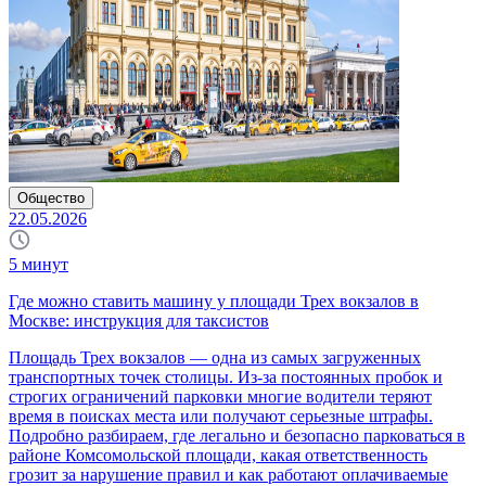
Общество
22.05.2026
5
минут
Где можно ставить машину у площади Трех вокзалов в
Москве: инструкция для таксистов
Площадь Трех вокзалов — одна из самых загруженных
транспортных точек столицы. Из-за постоянных пробок и
строгих ограничений парковки многие водители теряют
время в поисках места или получают серьезные штрафы.
Подробно разбираем, где легально и безопасно парковаться в
районе Комсомольской площади, какая ответственность
грозит за нарушение правил и как работают оплачиваемые