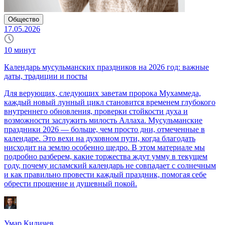
Общество
17.05.2026
10
минут
Календарь мусульманских праздников на 2026 год: важные
даты, традиции и посты
Для верующих, следующих заветам пророка Мухаммеда,
каждый новый лунный цикл становится временем глубокого
внутреннего обновления, проверки стойкости духа и
возможности заслужить милость Аллаха. Мусульманские
праздники 2026 — больше, чем просто дни, отмеченные в
календаре. Это вехи на духовном пути, когда благодать
нисходит на землю особенно щедро. В этом материале мы
подробно разберем, какие торжества ждут умму в текущем
году, почему исламский календарь не совпадает с солнечным
и как правильно провести каждый праздник, помогая себе
обрести прощение и душевный покой.
Умар Киличев