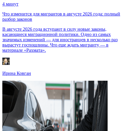
4
минут
Что изменится для мигрантов в августе 2026 года: полный
разбор законов
В августе 2026 года вступают в силу новые законы,
касающиеся миграционной политики. Одно из самых
значимых изменений — для иностранцев в несколько раз
вырастут госпошлины. Что еще ждать мигранту — в
материале «Рахмата».
Ирина Ковган