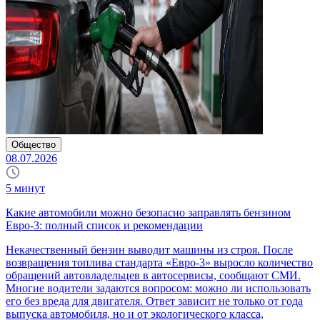
Общество
08.07.2026
5
минут
Какие автомобили можно безопасно заправлять бензином
Евро-3: полный список и рекомендации
Некачественный бензин выводит машины из строя. После
возвращения топлива стандарта «Евро-3» выросло количество
обращений автовладельцев в автосервисы, сообщают СМИ.
Многие водители задаются вопросом: можно ли использовать
его без вреда для двигателя. Ответ зависит не только от года
выпуска автомобиля, но и от экологического класса,