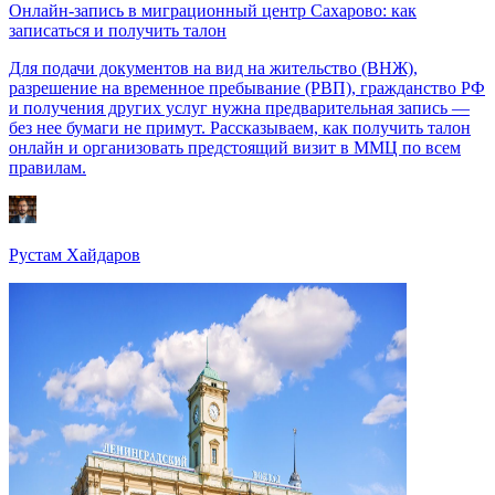
Онлайн-запись в миграционный центр Сахарово: как
записаться и получить талон
Для подачи документов на вид на жительство (ВНЖ),
разрешение на временное пребывание (РВП), гражданство РФ
и получения других услуг нужна предварительная запись —
без нее бумаги не примут. Рассказываем, как получить талон
онлайн и организовать предстоящий визит в ММЦ по всем
правилам.
Рустам Хайдаров