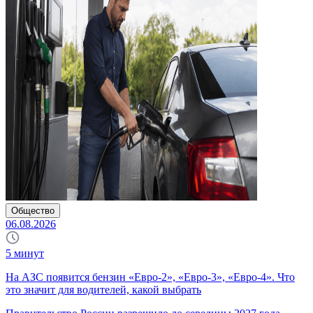
Общество
06.08.2026
5
минут
На АЗС появится бензин «Евро-2», «Евро-3», «Евро-4». Что
это значит для водителей, какой выбрать