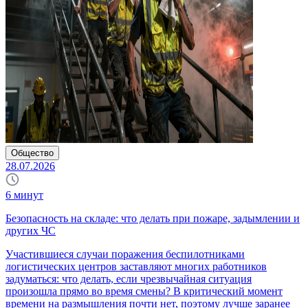
Общество
28.07.2026
6
минут
Безопасность на складе: что делать при пожаре, задымлении и
других ЧС
Участившиеся случаи поражения беспилотниками
логистических центров заставляют многих работников
задуматься: что делать, если чрезвычайная ситуация
произошла прямо во время смены? В критический момент
времени на размышления почти нет, поэтому лучше заранее