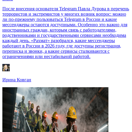
После внесения основателя Telegram Павла Дурова в перечень
террористов и экстремистов у многих возник вопрос: можно
ли по-прежнему пользоваться Telegram в России и какие
мессенджеры остаются доступными. Особенно это важно для
иностранных граждан, которым связь с работодателями,
родственниками и государственными сервисами необходима
каждый день. «Рахмат» разобрался, какие мессенджеры
работают в России в 2026 году, где доступны регистрация,
переписка и звонки, а какие сервисы сталкиваются с
ограничениями или нестабильной работой.
Ирина Ковган