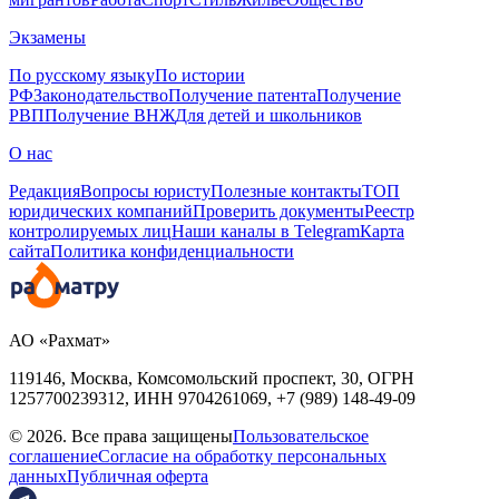
Экзамены
По русскому языку
По истории
РФ
Законодательство
Получение патента
Получение
РВП
Получение ВНЖ
Для детей и школьников
О нас
Редакция
Вопросы юристу
Полезные контакты
ТОП
юридических компаний
Проверить документы
Реестр
контролируемых лиц
Наши каналы в Telegram
Карта
сайта
Политика конфиденциальности
АО «Рахмат»
119146, Москва, Комсомольский проспект, 30,
ОГРН
1257700239312,
ИНН
9704261069, +7 (989) 148-49-09
© 2026. Все права защищены
Пользовательское
соглашение
Согласие на обработку персональных
данных
Публичная оферта