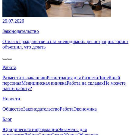
29.07.2026
Законодательство
Отказ в гражданстве из-за «невидимой» регистрации: юрист
объяснил, что делать
Работа
Разместить вакансию
Регистрация для бизнеса
Линейный
персонал
Медицинская книжка
Работа на складах
Не можете
найти работу?
Новости
Общество
Законодательство
Работа
Экономика
Блог
Юридическая информация
Экзамены для
мигрантов
Работа
Спорт
Стиль
Жилье
Общество