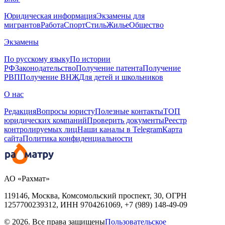
Юридическая информация
Экзамены для
мигрантов
Работа
Спорт
Стиль
Жилье
Общество
Экзамены
По русскому языку
По истории
РФ
Законодательство
Получение патента
Получение
РВП
Получение ВНЖ
Для детей и школьников
О нас
Редакция
Вопросы юристу
Полезные контакты
ТОП
юридических компаний
Проверить документы
Реестр
контролируемых лиц
Наши каналы в Telegram
Карта
сайта
Политика конфиденциальности
АО «Рахмат»
119146, Москва, Комсомольский проспект, 30,
ОГРН
1257700239312,
ИНН
9704261069, +7 (989) 148-49-09
© 2026. Все права защищены
Пользовательское