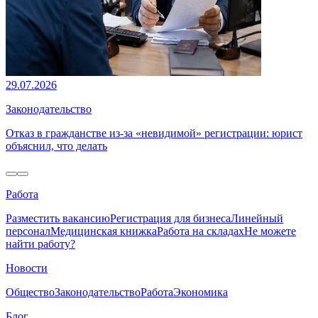
29.07.2026
Законодательство
Отказ в гражданстве из-за «невидимой» регистрации: юрист
объяснил, что делать
Работа
Разместить вакансию
Регистрация для бизнеса
Линейный
персонал
Медицинская книжка
Работа на складах
Не можете
найти работу?
Новости
Общество
Законодательство
Работа
Экономика
Блог