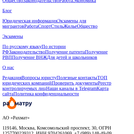
Общество
Законодательство
Работа
Экономика
Блог
Юридическая информация
Экзамены для
мигрантов
Работа
Спорт
Стиль
Жилье
Общество
Экзамены
По русскому языку
По истории
РФ
Законодательство
Получение патента
Получение
РВП
Получение ВНЖ
Для детей и школьников
О нас
Редакция
Вопросы юристу
Полезные контакты
ТОП
юридических компаний
Проверить документы
Реестр
контролируемых лиц
Наши каналы в Telegram
Карта
сайта
Политика конфиденциальности
АО «Рахмат»
119146, Москва, Комсомольский проспект, 30,
ОГРН
1257700239312,
ИНН
9704261069, +7 (989) 148-49-09