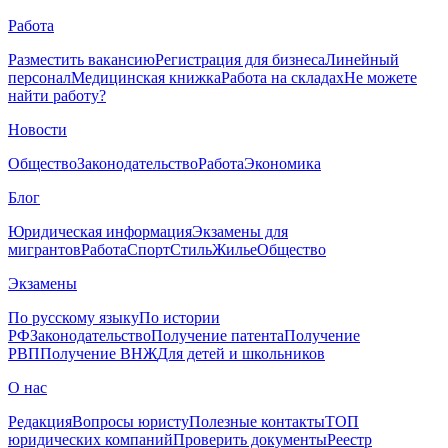
Работа
Разместить вакансию
Регистрация для бизнеса
Линейный
персонал
Медицинская книжка
Работа на складах
Не можете
найти работу?
Новости
Общество
Законодательство
Работа
Экономика
Блог
Юридическая информация
Экзамены для
мигрантов
Работа
Спорт
Стиль
Жилье
Общество
Экзамены
По русскому языку
По истории
РФ
Законодательство
Получение патента
Получение
РВП
Получение ВНЖ
Для детей и школьников
О нас
Редакция
Вопросы юристу
Полезные контакты
ТОП
юридических компаний
Проверить документы
Реестр