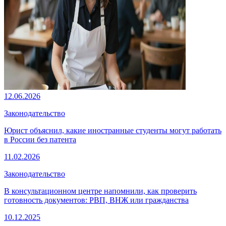
12.06.2026
Законодательство
Юрист объяснил, какие иностранные студенты могут работать
в России без патента
11.02.2026
Законодательство
В консультационном центре напомнили, как проверить
готовность документов: РВП, ВНЖ или гражданства
10.12.2025