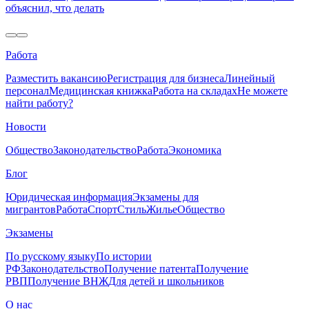
объяснил, что делать
Работа
Разместить вакансию
Регистрация для бизнеса
Линейный
персонал
Медицинская книжка
Работа на складах
Не можете
найти работу?
Новости
Общество
Законодательство
Работа
Экономика
Блог
Юридическая информация
Экзамены для
мигрантов
Работа
Спорт
Стиль
Жилье
Общество
Экзамены
По русскому языку
По истории
РФ
Законодательство
Получение патента
Получение
РВП
Получение ВНЖ
Для детей и школьников
О нас