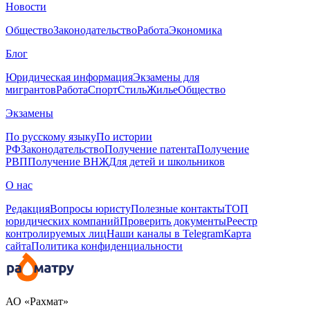
Новости
Общество
Законодательство
Работа
Экономика
Блог
Юридическая информация
Экзамены для
мигрантов
Работа
Спорт
Стиль
Жилье
Общество
Экзамены
По русскому языку
По истории
РФ
Законодательство
Получение патента
Получение
РВП
Получение ВНЖ
Для детей и школьников
О нас
Редакция
Вопросы юристу
Полезные контакты
ТОП
юридических компаний
Проверить документы
Реестр
контролируемых лиц
Наши каналы в Telegram
Карта
сайта
Политика конфиденциальности
АО «Рахмат»