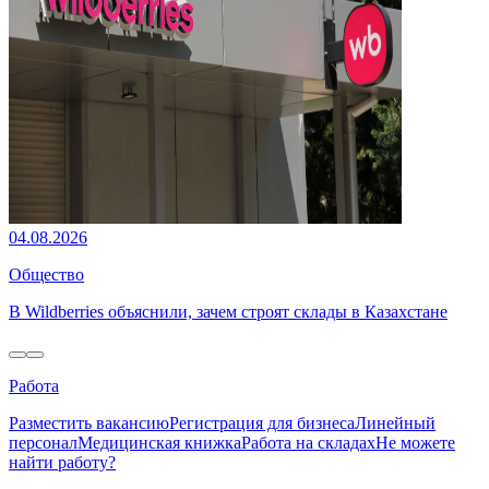
04.08.2026
Общество
В Wildberries объяснили, зачем строят склады в Казахстане
Работа
Разместить вакансию
Регистрация для бизнеса
Линейный
персонал
Медицинская книжка
Работа на складах
Не можете
найти работу?