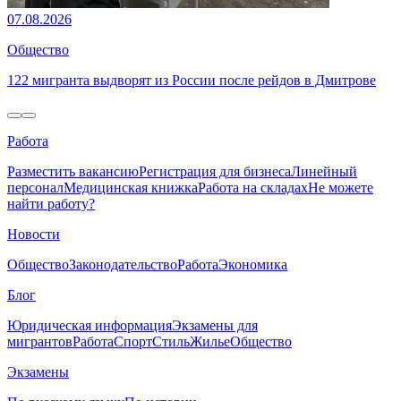
07.08.2026
Общество
122 мигранта выдворят из России после рейдов в Дмитрове
Работа
Разместить вакансию
Регистрация для бизнеса
Линейный
персонал
Медицинская книжка
Работа на складах
Не можете
найти работу?
Новости
Общество
Законодательство
Работа
Экономика
Блог
Юридическая информация
Экзамены для
мигрантов
Работа
Спорт
Стиль
Жилье
Общество
Экзамены