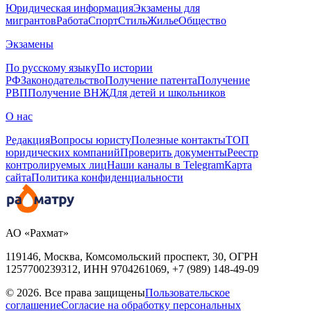
Юридическая информация
Экзамены для
мигрантов
Работа
Спорт
Стиль
Жилье
Общество
Экзамены
По русскому языку
По истории
РФ
Законодательство
Получение патента
Получение
РВП
Получение ВНЖ
Для детей и школьников
О нас
Редакция
Вопросы юристу
Полезные контакты
ТОП
юридических компаний
Проверить документы
Реестр
контролируемых лиц
Наши каналы в Telegram
Карта
сайта
Политика конфиденциальности
АО «Рахмат»
119146, Москва, Комсомольский проспект, 30,
ОГРН
1257700239312,
ИНН
9704261069, +7 (989) 148-49-09
© 2026. Все права защищены
Пользовательское
соглашение
Согласие на обработку персональных