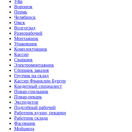
Уфа
Воронеж
Пермь
Челябинск
Омск
Волгоград
Разнорабочий
Монтажник
Упаковщик
Комплектовщик
Кассир
Сварщик
Электромонтажник
Сборщик заказов
Грузчик на склад
Кассир Франклин Бургер
Кредитный специалист
Повар-грильщик
Повар-пекарь
Экспедитор
Подсобный рабочий
Работник кухни, пекарни
Работник склада
Фасовщик
Мойщица