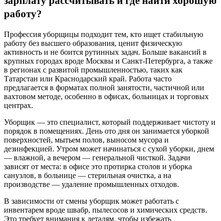
зарплату рассчитывать и где найти хорошую
работу?
Профессия уборщицы подходит тем, кто ищет стабильную
работу без высшего образования, ценит физическую
активность и не боится рутинных задач. Больше вакансий в
крупных городах вроде Москвы и Санкт-Петербурга, а также
в регионах с развитой промышленностью, таких как
Татарстан или Краснодарский край. Работа часто
предлагается в форматах полной занятости, частичной или
вахтовом методе, особенно в офисах, больницах и торговых
центрах.
Уборщик — это специалист, который поддерживает чистоту и
порядок в помещениях. День ото дня он занимается уборкой
поверхностей, мытьем полов, выносом мусора и
дезинфекцией. Утром может начинаться с сухой уборки, днем
— влажной, а вечером — генеральной чисткой. Задачи
зависят от места: в офисе это протирка столов и уборка
санузлов, в больнице — стерильная очистка, а на
производстве — удаление промышленных отходов.
В зависимости от смены уборщик может работать с
инвентарем вроде швабр, пылесосов и химических средств.
Это требует внимания к деталям, чтобы избежать