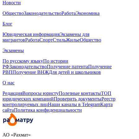
Новости
Общество
Законодательство
Работа
Экономика
Блог
Юридическая информация
Экзамены для
мигрантов
Работа
Спорт
Стиль
Жилье
Общество
Экзамены
По русскому языку
По истории
РФ
Законодательство
Получение патента
Получение
РВП
Получение ВНЖ
Для детей и школьников
О нас
Редакция
Вопросы юристу
Полезные контакты
ТОП
юридических компаний
Проверить документы
Реестр
контролируемых лиц
Наши каналы в Telegram
Карта
сайта
Политика конфиденциальности
АО «Рахмат»