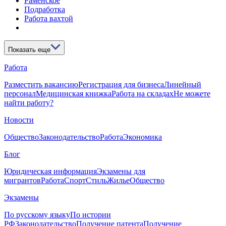
Раменское
Подработка
Работа вахтой
Показать еще
Работа
Разместить вакансию
Регистрация для бизнеса
Линейный
персонал
Медицинская книжка
Работа на складах
Не можете
найти работу?
Новости
Общество
Законодательство
Работа
Экономика
Блог
Юридическая информация
Экзамены для
мигрантов
Работа
Спорт
Стиль
Жилье
Общество
Экзамены
По русскому языку
По истории
РФ
Законодательство
Получение патента
Получение