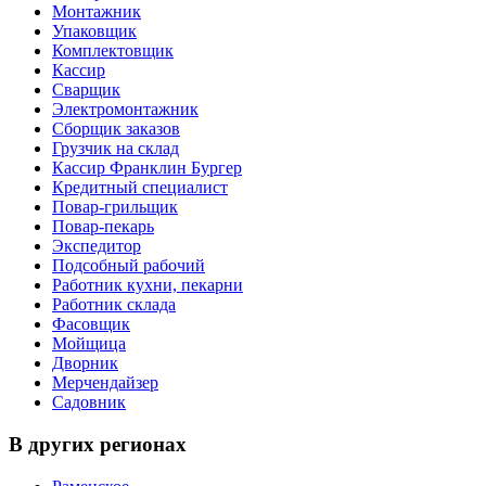
Монтажник
Упаковщик
Комплектовщик
Кассир
Сварщик
Электромонтажник
Сборщик заказов
Грузчик на склад
Кассир Франклин Бургер
Кредитный специалист
Повар-грильщик
Повар-пекарь
Экспедитор
Подсобный рабочий
Работник кухни, пекарни
Работник склада
Фасовщик
Мойщица
Дворник
Мерчендайзер
Садовник
В других регионах