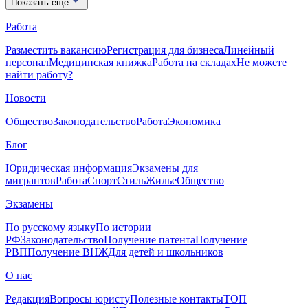
Показать еще
Работа
Разместить вакансию
Регистрация для бизнеса
Линейный
персонал
Медицинская книжка
Работа на складах
Не можете
найти работу?
Новости
Общество
Законодательство
Работа
Экономика
Блог
Юридическая информация
Экзамены для
мигрантов
Работа
Спорт
Стиль
Жилье
Общество
Экзамены
По русскому языку
По истории
РФ
Законодательство
Получение патента
Получение
РВП
Получение ВНЖ
Для детей и школьников
О нас
Редакция
Вопросы юристу
Полезные контакты
ТОП