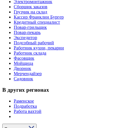
Электромонтажник
Сборщик заказов
Грузчик на склад
Кассир Франклин Бургер
Кредитный специалист
Повар-грильщик
Повар-пекарь
Экспедитор
Подсобный рабочий
Работник кухни, пекарни
Работник склада
Фасовщик
Мойщица
Дворник
Мерчендайзер
Садовник
В других регионах
Раменское
Подработка
Работа вахтой