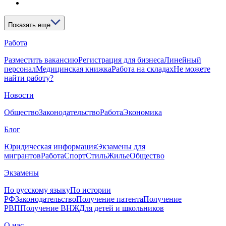
Показать еще
Работа
Разместить вакансию
Регистрация для бизнеса
Линейный
персонал
Медицинская книжка
Работа на складах
Не можете
найти работу?
Новости
Общество
Законодательство
Работа
Экономика
Блог
Юридическая информация
Экзамены для
мигрантов
Работа
Спорт
Стиль
Жилье
Общество
Экзамены
По русскому языку
По истории
РФ
Законодательство
Получение патента
Получение
РВП
Получение ВНЖ
Для детей и школьников
О нас