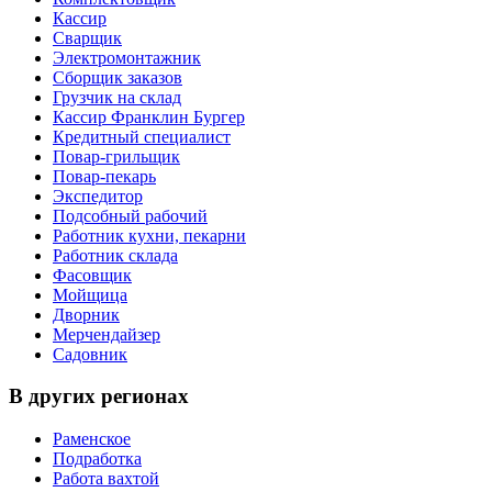
Кассир
Сварщик
Электромонтажник
Сборщик заказов
Грузчик на склад
Кассир Франклин Бургер
Кредитный специалист
Повар-грильщик
Повар-пекарь
Экспедитор
Подсобный рабочий
Работник кухни, пекарни
Работник склада
Фасовщик
Мойщица
Дворник
Мерчендайзер
Садовник
В других регионах
Раменское
Подработка
Работа вахтой