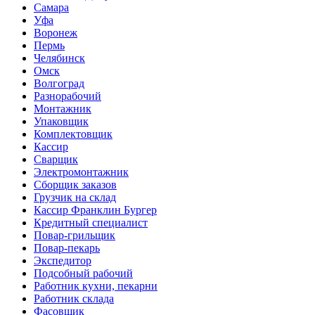
Самара
Уфа
Воронеж
Пермь
Челябинск
Омск
Волгоград
Разнорабочий
Монтажник
Упаковщик
Комплектовщик
Кассир
Сварщик
Электромонтажник
Сборщик заказов
Грузчик на склад
Кассир Франклин Бургер
Кредитный специалист
Повар-грильщик
Повар-пекарь
Экспедитор
Подсобный рабочий
Работник кухни, пекарни
Работник склада
Фасовщик