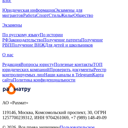
Блог
Юридическая информация
Экзамены для
мигрантов
Работа
Спорт
Стиль
Жилье
Общество
Экзамены
По русскому языку
По истории
РФ
Законодательство
Получение патента
Получение
РВП
Получение ВНЖ
Для детей и школьников
О нас
Редакция
Вопросы юристу
Полезные контакты
ТОП
юридических компаний
Проверить документы
Реестр
контролируемых лиц
Наши каналы в Telegram
Карта
сайта
Политика конфиденциальности
АО «Рахмат»
119146, Москва, Комсомольский проспект, 30,
ОГРН
1257700239312,
ИНН
9704261069, +7 (989) 148-49-09
© 2026. Все права защищены
Пользовательское