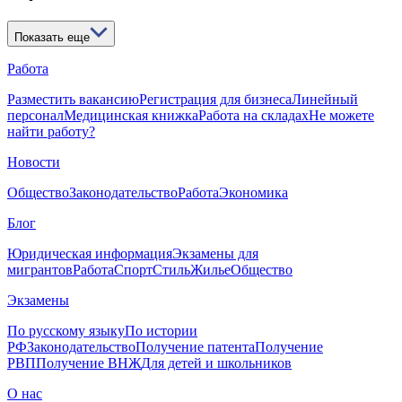
Показать еще
Работа
Разместить вакансию
Регистрация для бизнеса
Линейный
персонал
Медицинская книжка
Работа на складах
Не можете
найти работу?
Новости
Общество
Законодательство
Работа
Экономика
Блог
Юридическая информация
Экзамены для
мигрантов
Работа
Спорт
Стиль
Жилье
Общество
Экзамены
По русскому языку
По истории
РФ
Законодательство
Получение патента
Получение
РВП
Получение ВНЖ
Для детей и школьников
О нас