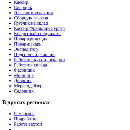
Кассир
Сварщик
Электромонтажник
Сборщик заказов
Грузчик на склад
Кассир Франклин Бургер
Кредитный специалист
Повар-грильщик
Повар-пекарь
Экспедитор
Подсобный рабочий
Работник кухни, пекарни
Работник склада
Фасовщик
Мойщица
Дворник
Мерчендайзер
Садовник
В других регионах
Раменское
Подработка
Работа вахтой