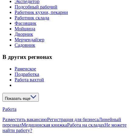
Экспедитор
Подсобный рабочий
Работник кухни, пекарни
Работник склада
Фасовщик
Мойщица
Дворник
Мерчендайзер
Садовник
В других регионах
Раменское
Подработка
Работа вахтой
Показать еще
Работа
Разместить вакансию
Регистрация для бизнеса
Линейный
персонал
Медицинская книжка
Работа на складах
Не можете
найти работу?