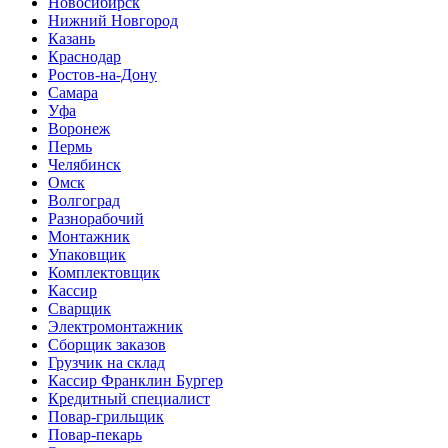
Новосибирск
Нижний Новгород
Казань
Краснодар
Ростов-на-Дону
Самара
Уфа
Воронеж
Пермь
Челябинск
Омск
Волгоград
Разнорабочий
Монтажник
Упаковщик
Комплектовщик
Кассир
Сварщик
Электромонтажник
Сборщик заказов
Грузчик на склад
Кассир Франклин Бургер
Кредитный специалист
Повар-грильщик
Повар-пекарь