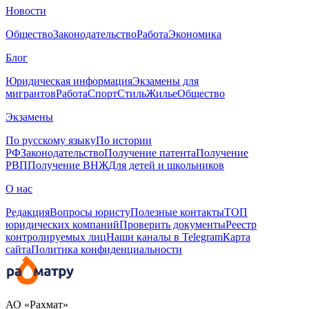
Новости
Общество
Законодательство
Работа
Экономика
Блог
Юридическая информация
Экзамены для
мигрантов
Работа
Спорт
Стиль
Жилье
Общество
Экзамены
По русскому языку
По истории
РФ
Законодательство
Получение патента
Получение
РВП
Получение ВНЖ
Для детей и школьников
О нас
Редакция
Вопросы юристу
Полезные контакты
ТОП
юридических компаний
Проверить документы
Реестр
контролируемых лиц
Наши каналы в Telegram
Карта
сайта
Политика конфиденциальности
АО «Рахмат»