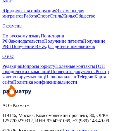
Блог
Юридическая информация
Экзамены для
мигрантов
Работа
Спорт
Стиль
Жилье
Общество
Экзамены
По русскому языку
По истории
РФ
Законодательство
Получение патента
Получение
РВП
Получение ВНЖ
Для детей и школьников
О нас
Редакция
Вопросы юристу
Полезные контакты
ТОП
юридических компаний
Проверить документы
Реестр
контролируемых лиц
Наши каналы в Telegram
Карта
сайта
Политика конфиденциальности
АО «Рахмат»
119146, Москва, Комсомольский проспект, 30,
ОГРН
1257700239312,
ИНН
9704261069, +7 (989) 148-49-09
© 2026. Все права защищены
Пользовательское