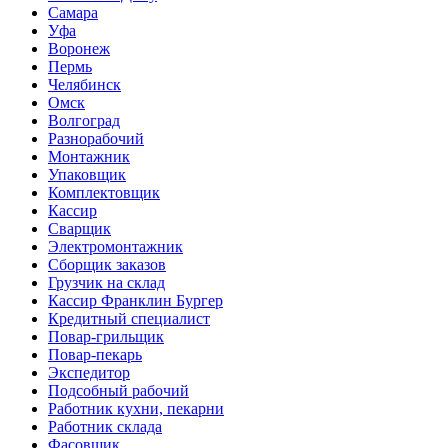
Самара
Уфа
Воронеж
Пермь
Челябинск
Омск
Волгоград
Разнорабочий
Монтажник
Упаковщик
Комплектовщик
Кассир
Сварщик
Электромонтажник
Сборщик заказов
Грузчик на склад
Кассир Франклин Бургер
Кредитный специалист
Повар-грильщик
Повар-пекарь
Экспедитор
Подсобный рабочий
Работник кухни, пекарни
Работник склада
Фасовщик