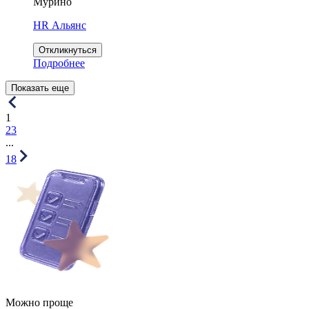
Мурино
HR Альянс
Откликнуться
Подробнее
Показать еще
1
2
3
...
18
Можно проще