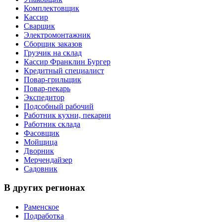
Комплектовщик
Кассир
Сварщик
Электромонтажник
Сборщик заказов
Грузчик на склад
Кассир Франклин Бургер
Кредитный специалист
Повар-грильщик
Повар-пекарь
Экспедитор
Подсобный рабочий
Работник кухни, пекарни
Работник склада
Фасовщик
Мойщица
Дворник
Мерчендайзер
Садовник
В других регионах
Раменское
Подработка