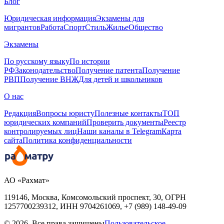
Блог
Юридическая информация
Экзамены для
мигрантов
Работа
Спорт
Стиль
Жилье
Общество
Экзамены
По русскому языку
По истории
РФ
Законодательство
Получение патента
Получение
РВП
Получение ВНЖ
Для детей и школьников
О нас
Редакция
Вопросы юристу
Полезные контакты
ТОП
юридических компаний
Проверить документы
Реестр
контролируемых лиц
Наши каналы в Telegram
Карта
сайта
Политика конфиденциальности
АО «Рахмат»
119146, Москва, Комсомольский проспект, 30,
ОГРН
1257700239312,
ИНН
9704261069, +7 (989) 148-49-09
© 2026. Все права защищены
Пользовательское