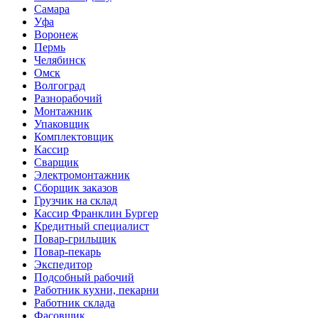
Самара
Уфа
Воронеж
Пермь
Челябинск
Омск
Волгоград
Разнорабочий
Монтажник
Упаковщик
Комплектовщик
Кассир
Сварщик
Электромонтажник
Сборщик заказов
Грузчик на склад
Кассир Франклин Бургер
Кредитный специалист
Повар-грильщик
Повар-пекарь
Экспедитор
Подсобный рабочий
Работник кухни, пекарни
Работник склада
Фасовщик