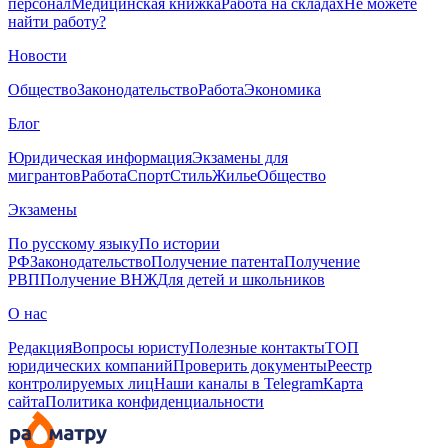
персонал
Медицинская книжка
Работа на складах
Не можете
найти работу?
Новости
Общество
Законодательство
Работа
Экономика
Блог
Юридическая информация
Экзамены для
мигрантов
Работа
Спорт
Стиль
Жилье
Общество
Экзамены
По русскому языку
По истории
РФ
Законодательство
Получение патента
Получение
РВП
Получение ВНЖ
Для детей и школьников
О нас
Редакция
Вопросы юристу
Полезные контакты
ТОП
юридических компаний
Проверить документы
Реестр
контролируемых лиц
Наши каналы в Telegram
Карта
сайта
Политика конфиденциальности