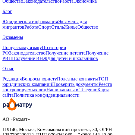
Общество
Законодательство
Работа
Экономика
Блог
Юридическая информация
Экзамены для
мигрантов
Работа
Спорт
Стиль
Жилье
Общество
Экзамены
По русскому языку
По истории
РФ
Законодательство
Получение патента
Получение
РВП
Получение ВНЖ
Для детей и школьников
О нас
Редакция
Вопросы юристу
Полезные контакты
ТОП
юридических компаний
Проверить документы
Реестр
контролируемых лиц
Наши каналы в Telegram
Карта
сайта
Политика конфиденциальности
АО «Рахмат»
119146, Москва, Комсомольский проспект, 30,
ОГРН
1257700239312,
ИНН
9704261069, +7 (989) 148-49-09