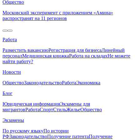
Общество
Московский эксперимент с приложением «Амина»
распространят на 11 регионов
Работа
Разместить вакансию
Регистрация для бизнеса
Линейный
персонал
Медицинская книжка
Работа на складах
Не можете
найти работу?
Новости
Общество
Законодательство
Работа
Экономика
Блог
Юридическая информация
Экзамены для
мигрантов
Работа
Спорт
Стиль
Жилье
Общество
Экзамены
По русскому языку
По истории
РФ
Законодательство
Получение патента
Получение