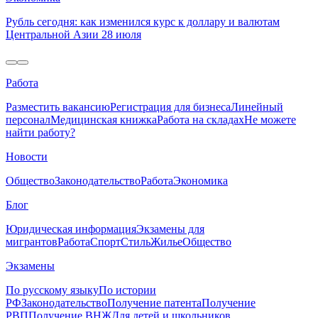
Рубль сегодня: как изменился курс к доллару и валютам
Центральной Азии 28 июля
Работа
Разместить вакансию
Регистрация для бизнеса
Линейный
персонал
Медицинская книжка
Работа на складах
Не можете
найти работу?
Новости
Общество
Законодательство
Работа
Экономика
Блог
Юридическая информация
Экзамены для
мигрантов
Работа
Спорт
Стиль
Жилье
Общество
Экзамены
По русскому языку
По истории
РФ
Законодательство
Получение патента
Получение
РВП
Получение ВНЖ
Для детей и школьников