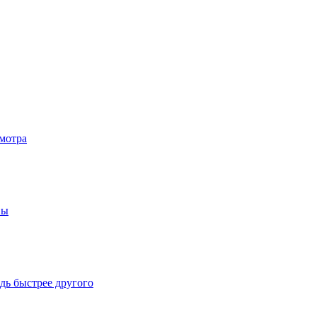
мотра
вы
дь быстрее другого