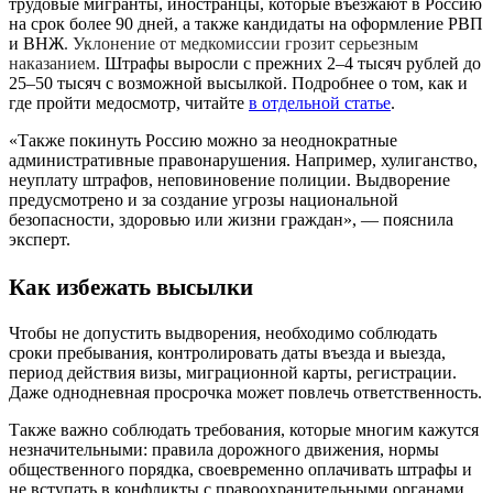
трудовые мигранты, иностранцы, которые въезжают в Россию
на срок более 90 дней, а также кандидаты на оформление РВП
и ВНЖ
. Уклонение от медкомиссии грозит серьезным
наказанием.
Штрафы выросли с прежних 2–4 тысяч рублей до
25–50 тысяч с возможной высылкой. Подробнее о том, как и
где пройти медосмотр, читайте
в отдельной статье
.
«Также покинуть Россию можно за неоднократные
административные правонарушения. Например, хулиганство,
неуплату штрафов, неповиновение полиции. Выдворение
предусмотрено и за создание угрозы национальной
безопасности, здоровью или жизни граждан», — пояснила
эксперт.
Как избежать высылки
Чтобы не допустить выдворения, необходимо соблюдать
сроки пребывания, контролировать даты въезда и выезда,
период действия визы, миграционной карты, регистрации.
Даже однодневная просрочка может повлечь ответственность.
Также важно соблюдать требования, которые многим кажутся
незначительными: правила дорожного движения, нормы
общественного порядка, своевременно оплачивать штрафы и
не вступать в конфликты с правоохранительными органами.