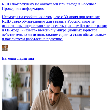
RuID по-прежнему не обязателен при въезде в Россию?
Проверили информацию
Несмотря на сообщения о том, что с 30 июня приложение
RuID стало обязательным для въезда в Россию, многие
иностранцы продолжают пересекать границу без регистрации
и QR-кода. «Рахмат» выяснил у миграционных юристов,
действительно ли использование сервиса стало обязательным
и как система работает на практике.
Евгения Ладыгина