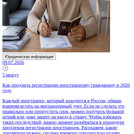
Юридическая информация
09.07.2026
5
минут
Как продлить регистрацию иностранному гражданину в 2026
году
Каждый иностранец, который находится в России, обязан
вовремя встать на миграционный учет. Если не сделать это
правильно или пропустить срок, можно получить большой
штраф или даже запрет на въезд в страну. Чтобы избежать
таких последствий, важно заранее разобраться в процедуре
продления регистрации иностранцев. Расскажем, какие
документы нужны, сколько времени отводится на подачу