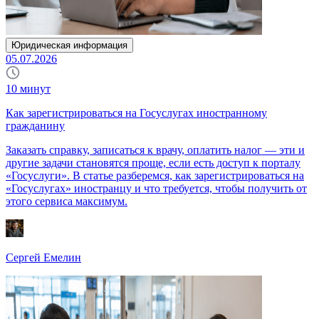
Юридическая информация
05.07.2026
10
минут
Как зарегистрироваться на Госуслугах иностранному
гражданину
Заказать справку, записаться к врачу, оплатить налог — эти и
другие задачи становятся проще, если есть доступ к порталу
«Госуслуги». В статье разберемся, как зарегистрироваться на
«Госуслугах» иностранцу и что требуется, чтобы получить от
этого сервиса максимум.
Сергей Емелин