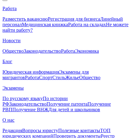
Работа
Разместить вакансию
Регистрация для бизнеса
Линейный
персонал
Медицинская книжка
Работа на складах
Не можете
найти работу?
Новости
Общество
Законодательство
Работа
Экономика
Блог
Юридическая информация
Экзамены для
мигрантов
Работа
Спорт
Стиль
Жилье
Общество
Экзамены
По русскому языку
По истории
РФ
Законодательство
Получение патента
Получение
РВП
Получение ВНЖ
Для детей и школьников
О нас
Редакция
Вопросы юристу
Полезные контакты
ТОП
юридических компаний
Проверить документы
Реестр