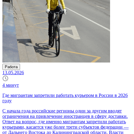
Работа
13.05.2026
4
минут
Где мигрантам запретили работать курьером в России в 2026
году
С начала года российские регионы один за другим вводят
ограничения на привлечение иностранцев в сферу доставки.
Ответ на вопрос, где именно мигрантам запретили работать
курьерами, касается уже более трети субъектов федерации —
от Дальнего Востока до Калининградской области. Власти