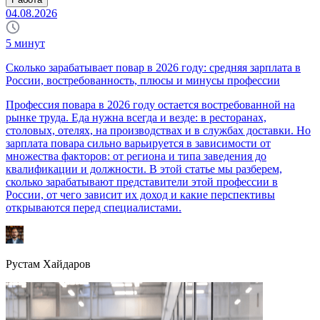
04.08.2026
5
минут
Сколько зарабатывает повар в 2026 году: средняя зарплата в
России, востребованность, плюсы и минусы профессии
Профессия повара в 2026 году остается востребованной на
рынке труда. Еда нужна всегда и везде: в ресторанах,
столовых, отелях, на производствах и в службах доставки. Но
зарплата повара сильно варьируется в зависимости от
множества факторов: от региона и типа заведения до
квалификации и должности. В этой статье мы разберем,
сколько зарабатывают представители этой профессии в
России, от чего зависит их доход и какие перспективы
открываются перед специалистами.
Рустам Хайдаров