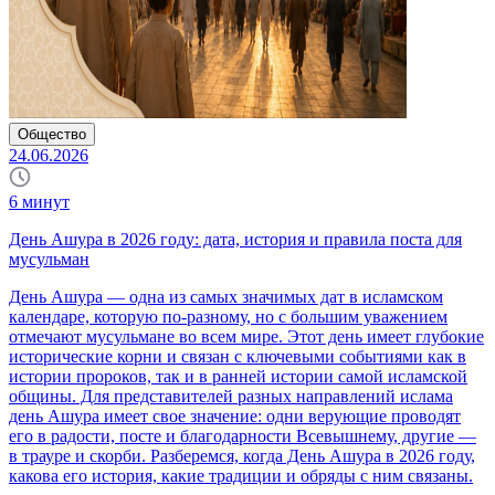
Общество
24.06.2026
6
минут
День Ашура в 2026 году: дата, история и правила поста для
мусульман
День Ашура — одна из самых значимых дат в исламском
календаре, которую по-разному, но с большим уважением
отмечают мусульмане во всем мире. Этот день имеет глубокие
исторические корни и связан с ключевыми событиями как в
истории пророков, так и в ранней истории самой исламской
общины. Для представителей разных направлений ислама
день Ашура имеет свое значение: одни верующие проводят
его в радости, посте и благодарности Всевышнему, другие —
в трауре и скорби. Разберемся, когда День Ашура в 2026 году,
какова его история, какие традиции и обряды с ним связаны.