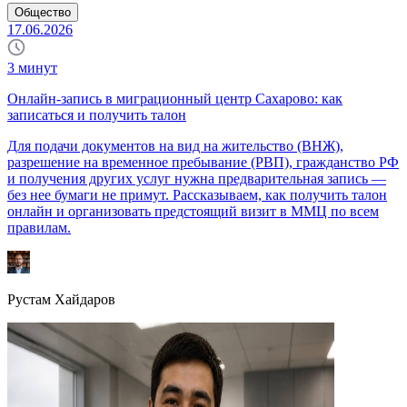
Общество
17.06.2026
3
минут
Онлайн-запись в миграционный центр Сахарово: как
записаться и получить талон
Для подачи документов на вид на жительство (ВНЖ),
разрешение на временное пребывание (РВП), гражданство РФ
и получения других услуг нужна предварительная запись —
без нее бумаги не примут. Рассказываем, как получить талон
онлайн и организовать предстоящий визит в ММЦ по всем
правилам.
Рустам Хайдаров