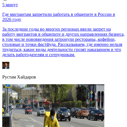
5
минут
Где мигрантам запретили работать в общепите в России в
2026 году
За последние годы во многих регионах ввели запрет на
работу мигрантов в общепите и других направлениях бизнеса,
в том числе нововведения затронули рестораны, кофейни,
столовые и точки фастфуда. Рассказываем, где именно нельзя
трудиться, какие виды деятельности грозят наказанием и что
делать работодателям и сотрудникам.
Рустам Хайдаров