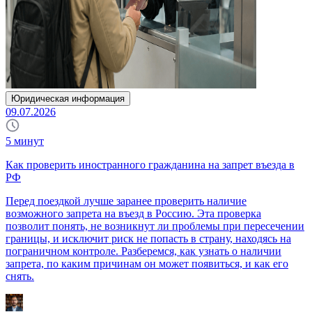
Юридическая информация
09.07.2026
5
минут
Как проверить иностранного гражданина на запрет въезда в
РФ
Перед поездкой лучше заранее проверить наличие
возможного запрета на въезд в Россию. Эта проверка
позволит понять, не возникнут ли проблемы при пересечении
границы, и исключит риск не попасть в страну, находясь на
пограничном контроле. Разберемся, как узнать о наличии
запрета, по каким причинам он может появиться, и как его
снять.