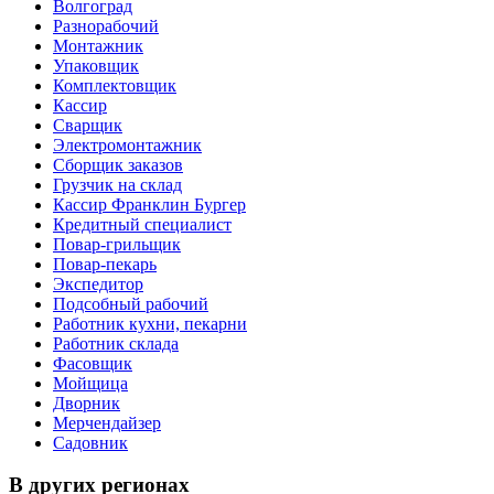
Волгоград
Разнорабочий
Монтажник
Упаковщик
Комплектовщик
Кассир
Сварщик
Электромонтажник
Сборщик заказов
Грузчик на склад
Кассир Франклин Бургер
Кредитный специалист
Повар-грильщик
Повар-пекарь
Экспедитор
Подсобный рабочий
Работник кухни, пекарни
Работник склада
Фасовщик
Мойщица
Дворник
Мерчендайзер
Садовник
В других регионах