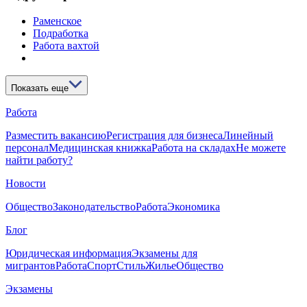
Раменское
Подработка
Работа вахтой
Показать еще
Работа
Разместить вакансию
Регистрация для бизнеса
Линейный
персонал
Медицинская книжка
Работа на складах
Не можете
найти работу?
Новости
Общество
Законодательство
Работа
Экономика
Блог
Юридическая информация
Экзамены для
мигрантов
Работа
Спорт
Стиль
Жилье
Общество
Экзамены