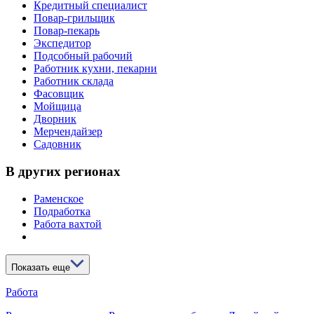
Кредитный специалист
Повар-грильщик
Повар-пекарь
Экспедитор
Подсобный рабочий
Работник кухни, пекарни
Работник склада
Фасовщик
Мойщица
Дворник
Мерчендайзер
Садовник
В других регионах
Раменское
Подработка
Работа вахтой
Показать еще
Работа