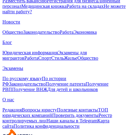
Разместить вакансию
Регистрация для бизнеса
Линейный
персонал
Медицинская книжка
Работа на складах
Не можете
найти работу?
Новости
Общество
Законодательство
Работа
Экономика
Блог
Юридическая информация
Экзамены для
мигрантов
Работа
Спорт
Стиль
Жилье
Общество
Экзамены
По русскому языку
По истории
РФ
Законодательство
Получение патента
Получение
РВП
Получение ВНЖ
Для детей и школьников
О нас
Редакция
Вопросы юристу
Полезные контакты
ТОП
юридических компаний
Проверить документы
Реестр
контролируемых лиц
Наши каналы в Telegram
Карта
сайта
Политика конфиденциальности