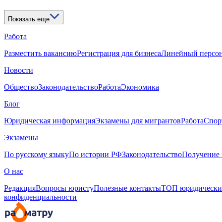
Показать еще
Работа
Разместить вакансию
Регистрация для бизнеса
Линейный персо
Новости
Общество
Законодательство
Работа
Экономика
Блог
Юридическая информация
Экзамены для мигрантов
Работа
Спор
Экзамены
По русскому языку
По истории РФ
Законодательство
Получение 
О нас
Редакция
Вопросы юристу
Полезные контакты
ТОП юридически
конфиденциальности