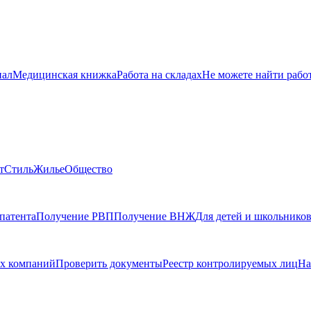
нал
Медицинская книжка
Работа на складах
Не можете найти рабо
т
Стиль
Жилье
Общество
патента
Получение РВП
Получение ВНЖ
Для детей и школьнико
х компаний
Проверить документы
Реестр контролируемых лиц
На