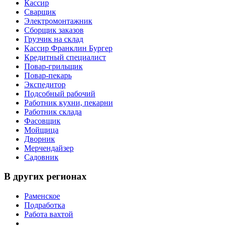
Кассир
Сварщик
Электромонтажник
Сборщик заказов
Грузчик на склад
Кассир Франклин Бургер
Кредитный специалист
Повар-грильщик
Повар-пекарь
Экспедитор
Подсобный рабочий
Работник кухни, пекарни
Работник склада
Фасовщик
Мойщица
Дворник
Мерчендайзер
Садовник
В других регионах
Раменское
Подработка
Работа вахтой