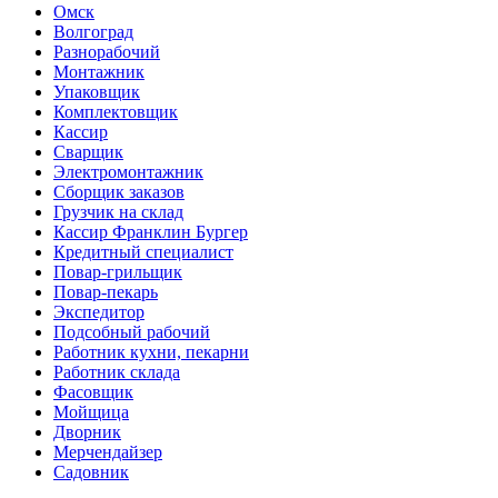
Омск
Волгоград
Разнорабочий
Монтажник
Упаковщик
Комплектовщик
Кассир
Сварщик
Электромонтажник
Сборщик заказов
Грузчик на склад
Кассир Франклин Бургер
Кредитный специалист
Повар-грильщик
Повар-пекарь
Экспедитор
Подсобный рабочий
Работник кухни, пекарни
Работник склада
Фасовщик
Мойщица
Дворник
Мерчендайзер
Садовник