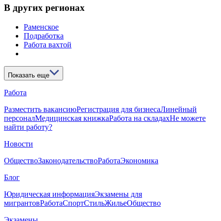
В других регионах
Раменское
Подработка
Работа вахтой
Показать еще
Работа
Разместить вакансию
Регистрация для бизнеса
Линейный
персонал
Медицинская книжка
Работа на складах
Не можете
найти работу?
Новости
Общество
Законодательство
Работа
Экономика
Блог
Юридическая информация
Экзамены для
мигрантов
Работа
Спорт
Стиль
Жилье
Общество
Экзамены