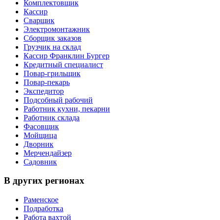
Комплектовщик
Кассир
Сварщик
Электромонтажник
Сборщик заказов
Грузчик на склад
Кассир Франклин Бургер
Кредитный специалист
Повар-грильщик
Повар-пекарь
Экспедитор
Подсобный рабочий
Работник кухни, пекарни
Работник склада
Фасовщик
Мойщица
Дворник
Мерчендайзер
Садовник
В других регионах
Раменское
Подработка
Работа вахтой