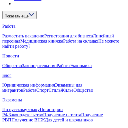
Показать еще
Работа
Разместить вакансию
Регистрация для бизнеса
Линейный
персонал
Медицинская книжка
Работа на складах
Не можете
найти работу?
Новости
Общество
Законодательство
Работа
Экономика
Блог
Юридическая информация
Экзамены для
мигрантов
Работа
Спорт
Стиль
Жилье
Общество
Экзамены
По русскому языку
По истории
РФ
Законодательство
Получение патента
Получение
РВП
Получение ВНЖ
Для детей и школьников