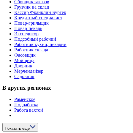
Сборщик заказов
Грузчик на склад
Кассир Франклин Бургер
Кредитный специалист
Повар-грильщик
Повар-пекарь
Экспедитор
Подсобный рабочий
Работник кухни, пекарни
Работник склада
Фасовщик
Мойщица
Дворник
Мерчендайзер
Садовник
В других регионах
Раменское
Подработка
Работа вахтой
Показать еще