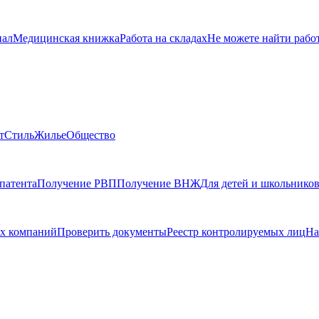
нал
Медицинская книжка
Работа на складах
Не можете найти рабо
т
Стиль
Жилье
Общество
патента
Получение РВП
Получение ВНЖ
Для детей и школьнико
х компаний
Проверить документы
Реестр контролируемых лиц
На