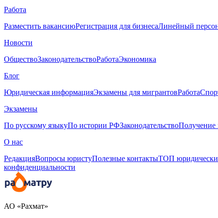
Работа
Разместить вакансию
Регистрация для бизнеса
Линейный персо
Новости
Общество
Законодательство
Работа
Экономика
Блог
Юридическая информация
Экзамены для мигрантов
Работа
Спор
Экзамены
По русскому языку
По истории РФ
Законодательство
Получение 
О нас
Редакция
Вопросы юристу
Полезные контакты
ТОП юридически
конфиденциальности
АО «Рахмат»