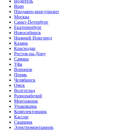
Водитель
Врач
Продавец-консультант
Москва
Санкт-Петербург
Екатеринбург
Новосибирск
Нижний Новгород
Казань
Краснодар
Ростов-на-Дону
Самара
Уфа
Воронеж
Пермь
Челябинск
Омск
Волгоград
Разнорабочий
Монтажник
Упаковщик
Комплектовщик
Кассир
Сварщик
Электромонтажник