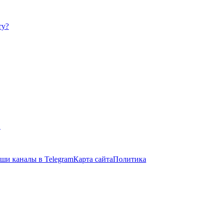
ту?
в
ши каналы в Telegram
Карта сайта
Политика