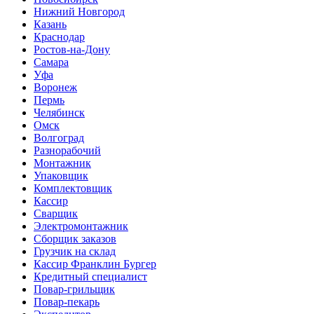
Нижний Новгород
Казань
Краснодар
Ростов-на-Дону
Самара
Уфа
Воронеж
Пермь
Челябинск
Омск
Волгоград
Разнорабочий
Монтажник
Упаковщик
Комплектовщик
Кассир
Сварщик
Электромонтажник
Сборщик заказов
Грузчик на склад
Кассир Франклин Бургер
Кредитный специалист
Повар-грильщик
Повар-пекарь