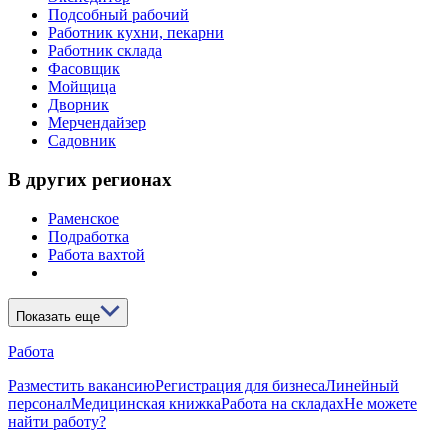
Подсобный рабочий
Работник кухни, пекарни
Работник склада
Фасовщик
Мойщица
Дворник
Мерчендайзер
Садовник
В других регионах
Раменское
Подработка
Работа вахтой
Показать еще
Работа
Разместить вакансию
Регистрация для бизнеса
Линейный
персонал
Медицинская книжка
Работа на складах
Не можете
найти работу?