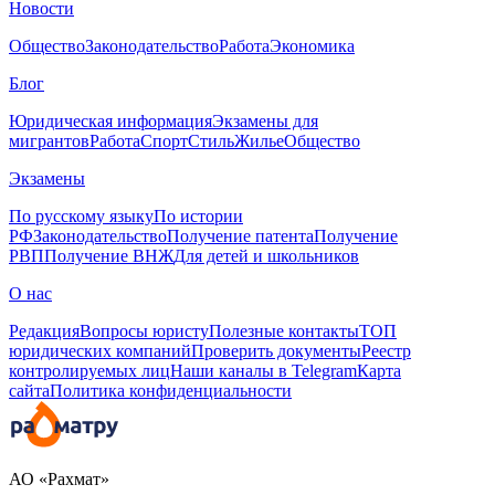
Новости
Общество
Законодательство
Работа
Экономика
Блог
Юридическая информация
Экзамены для
мигрантов
Работа
Спорт
Стиль
Жилье
Общество
Экзамены
По русскому языку
По истории
РФ
Законодательство
Получение патента
Получение
РВП
Получение ВНЖ
Для детей и школьников
О нас
Редакция
Вопросы юристу
Полезные контакты
ТОП
юридических компаний
Проверить документы
Реестр
контролируемых лиц
Наши каналы в Telegram
Карта
сайта
Политика конфиденциальности
АО «Рахмат»