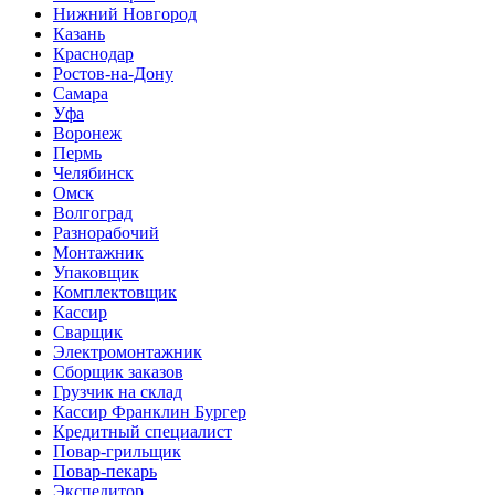
Нижний Новгород
Казань
Краснодар
Ростов-на-Дону
Самара
Уфа
Воронеж
Пермь
Челябинск
Омск
Волгоград
Разнорабочий
Монтажник
Упаковщик
Комплектовщик
Кассир
Сварщик
Электромонтажник
Сборщик заказов
Грузчик на склад
Кассир Франклин Бургер
Кредитный специалист
Повар-грильщик
Повар-пекарь
Экспедитор