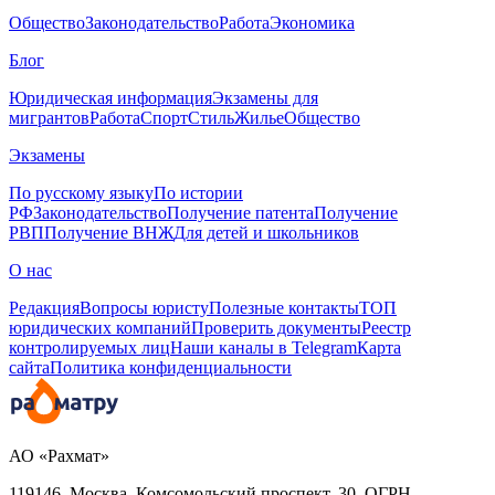
Общество
Законодательство
Работа
Экономика
Блог
Юридическая информация
Экзамены для
мигрантов
Работа
Спорт
Стиль
Жилье
Общество
Экзамены
По русскому языку
По истории
РФ
Законодательство
Получение патента
Получение
РВП
Получение ВНЖ
Для детей и школьников
О нас
Редакция
Вопросы юристу
Полезные контакты
ТОП
юридических компаний
Проверить документы
Реестр
контролируемых лиц
Наши каналы в Telegram
Карта
сайта
Политика конфиденциальности
АО «Рахмат»
119146, Москва, Комсомольский проспект, 30,
ОГРН