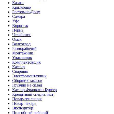
Казань
Краснодар
Ростов-на-Дону
Самара
Уфа
Воронеж
Пермь
Челябинск
Омск
Волгоград
Разнорабочий
Монтажник
Упаковщик
Комплектовщик
Кассир
Сварщик
Электромонтажник
Сборщик заказов
Грузчик на склад
Кассир Франклин Бургер
Кредитный специалист
Повар-грильщик
Повар-пекарь
Экспедитор
Подсобный рабочий