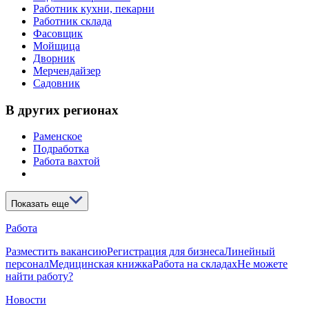
Работник кухни, пекарни
Работник склада
Фасовщик
Мойщица
Дворник
Мерчендайзер
Садовник
В других регионах
Раменское
Подработка
Работа вахтой
Показать еще
Работа
Разместить вакансию
Регистрация для бизнеса
Линейный
персонал
Медицинская книжка
Работа на складах
Не можете
найти работу?
Новости