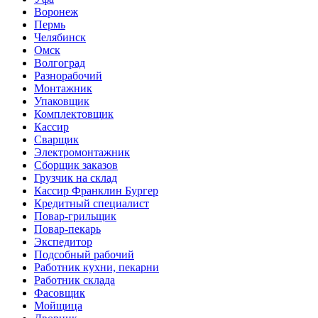
Воронеж
Пермь
Челябинск
Омск
Волгоград
Разнорабочий
Монтажник
Упаковщик
Комплектовщик
Кассир
Сварщик
Электромонтажник
Сборщик заказов
Грузчик на склад
Кассир Франклин Бургер
Кредитный специалист
Повар-грильщик
Повар-пекарь
Экспедитор
Подсобный рабочий
Работник кухни, пекарни
Работник склада
Фасовщик
Мойщица