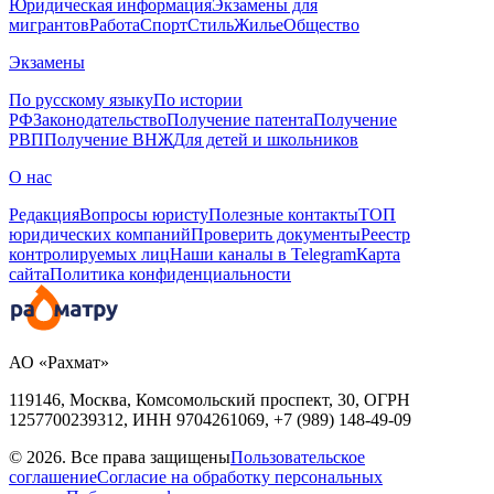
Юридическая информация
Экзамены для
мигрантов
Работа
Спорт
Стиль
Жилье
Общество
Экзамены
По русскому языку
По истории
РФ
Законодательство
Получение патента
Получение
РВП
Получение ВНЖ
Для детей и школьников
О нас
Редакция
Вопросы юристу
Полезные контакты
ТОП
юридических компаний
Проверить документы
Реестр
контролируемых лиц
Наши каналы в Telegram
Карта
сайта
Политика конфиденциальности
АО «Рахмат»
119146, Москва, Комсомольский проспект, 30,
ОГРН
1257700239312,
ИНН
9704261069, +7 (989) 148-49-09
© 2026. Все права защищены
Пользовательское
соглашение
Согласие на обработку персональных