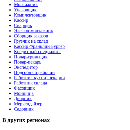
Монтажник
Упаковщик
Комплектовщик
Кассир
Сварщик
Электромонтажник
Сборщик заказов
Грузчик на склад
Кассир Франклин Бургер
Кредитный специалист
Повар-грильщик
Повар-пекарь
Экспедитор
Подсобный рабочий
Работник кухни, пекарни
Работник склада
Фасовщик
Мойщица
Дворник
Мерчендайзер
Садовник
В других регионах