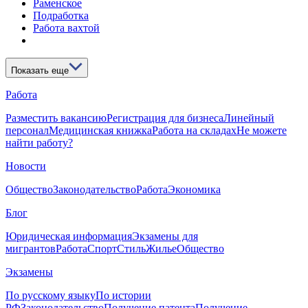
Раменское
Подработка
Работа вахтой
Показать еще
Работа
Разместить вакансию
Регистрация для бизнеса
Линейный
персонал
Медицинская книжка
Работа на складах
Не можете
найти работу?
Новости
Общество
Законодательство
Работа
Экономика
Блог
Юридическая информация
Экзамены для
мигрантов
Работа
Спорт
Стиль
Жилье
Общество
Экзамены
По русскому языку
По истории
РФ
Законодательство
Получение патента
Получение