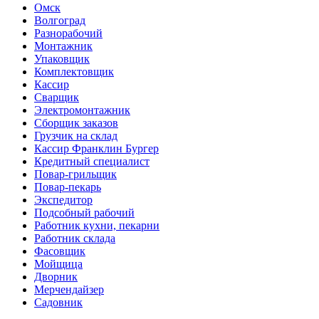
Омск
Волгоград
Разнорабочий
Монтажник
Упаковщик
Комплектовщик
Кассир
Сварщик
Электромонтажник
Сборщик заказов
Грузчик на склад
Кассир Франклин Бургер
Кредитный специалист
Повар-грильщик
Повар-пекарь
Экспедитор
Подсобный рабочий
Работник кухни, пекарни
Работник склада
Фасовщик
Мойщица
Дворник
Мерчендайзер
Садовник