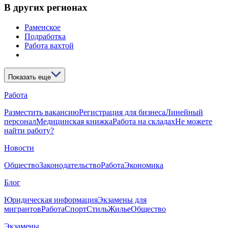
В других регионах
Раменское
Подработка
Работа вахтой
Показать еще
Работа
Разместить вакансию
Регистрация для бизнеса
Линейный
персонал
Медицинская книжка
Работа на складах
Не можете
найти работу?
Новости
Общество
Законодательство
Работа
Экономика
Блог
Юридическая информация
Экзамены для
мигрантов
Работа
Спорт
Стиль
Жилье
Общество
Экзамены