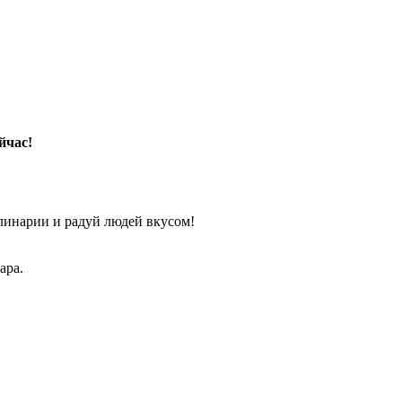
йчас!
линарии и радуй людей вкусом!
ара.