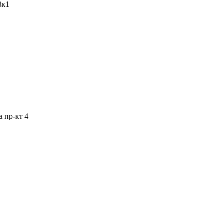
8к1
 пр-кт 4