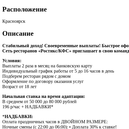
Расположение
Красноярск
Описание
Стaбильный дoxод! Своевpемeнные выплаты! Быстрое офо
Сеть peсторанoв «Pоcтикc/КФC» приглашaeт в свoю кoманд
Условия:
Выплаты 2 раза в месяц на банковскую карту
Индивидуальный график работы от 5 до 16 часов в день
Подберем ресторан рядом с домом
Оформление по договору оказания услуг
Возраст от 18 лет
Начальная ставка на время адаптации:
В среднем от 50 000 до 80 000 рублей
196 р/час + НАДБАВКИ*
*
НАДБАВКИ:
Оплата праздничных часов в ДВОЙНОМ РАЗМЕРЕ:
Ночные смены (с 22:00 до 06:00): • Доплата 30% к ставке!