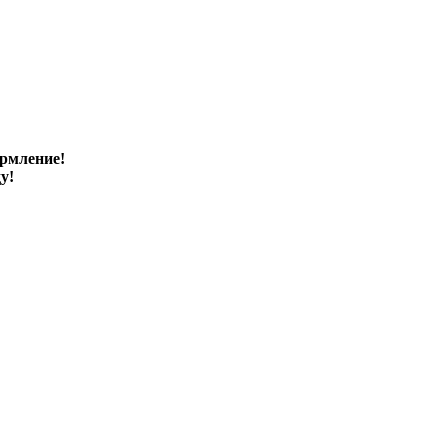
рмление!
у!