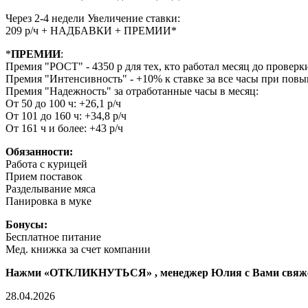
Через 2-4 недели Увеличение ставки:
209 р/ч + НАДБАВКИ + ПРЕМИИ*
*
ПРЕМИИ
:
Премия "РОСТ" - 4350 р для тех, кто работал месяц до проверк
Премия "Интенсивность" - +10% к ставке за все часы при пов
Премия "Надежность" за отработанные часы в месяц:
От 50 до 100 ч: +26,1 р/ч
От 101 до 160 ч: +34,8 р/ч
От 161 ч и более: +43 р/ч
Обязанности:
Работа с курицей
Прием поставок
Разделывание мяса
Панировка в муке
Бонусы:
Бесплатное питание
Mед. книжкa зa cчет компании
Нажми «ОТКЛИКНУТЬСЯ» , менеджер Юлия с Вами свяжетс
28.04.2026